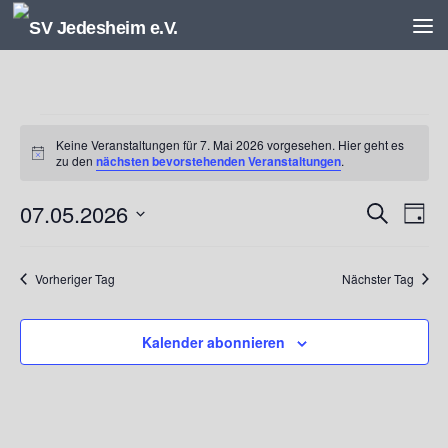
Unter dem Inhalt
Veranstaltungen
Keine Veranstaltungen für 7. Mai 2026 vorgesehen. Hier geht es
für
Hinweis
zu den
nächsten bevorstehenden Veranstaltungen
.
7.
Mai
07.05.2026
V
V
Suche
2026
Tag
e
e
Datum
r
r
wählen.
a
a
Vorheriger Tag
Nächster Tag
n
n
s
s
Kalender abonnieren
t
t
a
a
l
l
t
t
u
u