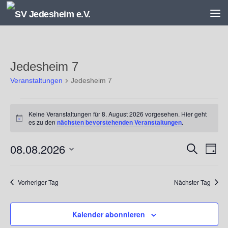
Unter dem Inhalt
Jedesheim 7
Veranstaltungen
Jedesheim 7
Veranstaltungen
Keine Veranstaltungen für 8. August 2026 vorgesehen. Hier geht
für
Hinweis
es zu den
nächsten bevorstehenden Veranstaltungen
.
8.
August
08.08.2026
V
V
Suche
2026
Tag
e
e
Datum
r
r
wählen.
a
a
Vorheriger Tag
Nächster Tag
n
n
s
s
Kalender abonnieren
t
t
a
a