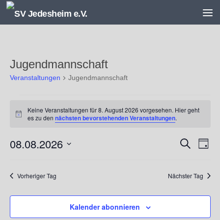
Unter dem Inhalt
Jugendmannschaft
Veranstaltungen
Jugendmannschaft
Veranstaltungen
Keine Veranstaltungen für 8. August 2026 vorgesehen. Hier geht
für
Hinweis
es zu den
nächsten bevorstehenden Veranstaltungen
.
8.
August
08.08.2026
V
V
Suche
2026
Tag
e
e
Datum
r
r
wählen.
a
a
Vorheriger Tag
Nächster Tag
n
n
s
s
Kalender abonnieren
t
t
a
a