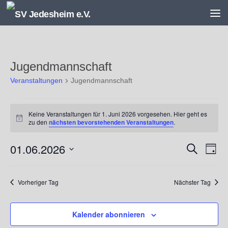
Unter dem Inhalt
Jugendmannschaft
Veranstaltungen
Jugendmannschaft
Veranstaltungen
Keine Veranstaltungen für 1. Juni 2026 vorgesehen. Hier geht es
für
Hinweis
zu den
nächsten bevorstehenden Veranstaltungen
.
1.
Juni
01.06.2026
V
V
Suche
2026
Tag
e
e
Datum
r
r
wählen.
a
a
Vorheriger Tag
Nächster Tag
n
n
s
s
Kalender abonnieren
t
t
a
a