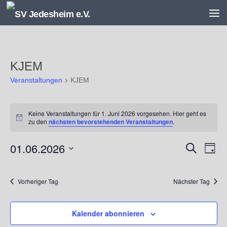
Unter dem Inhalt
KJEM
Veranstaltungen
KJEM
Veranstaltungen
Keine Veranstaltungen für 1. Juni 2026 vorgesehen. Hier geht es
für
Hinweis
zu den
nächsten bevorstehenden Veranstaltungen
.
1.
Juni
01.06.2026
V
V
Suche
2026
Tag
e
e
Datum
r
r
wählen.
a
a
Vorheriger Tag
Nächster Tag
n
n
s
s
Kalender abonnieren
t
t
a
a