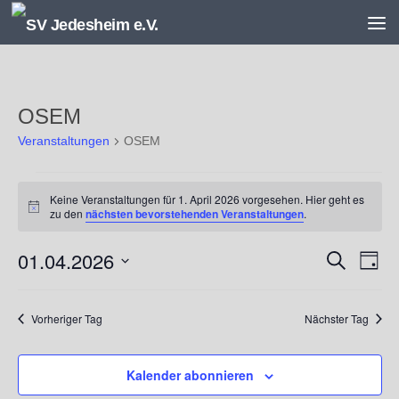
Unter dem Inhalt
OSEM
Veranstaltungen
OSEM
Veranstaltungen
Keine Veranstaltungen für 1. April 2026 vorgesehen. Hier geht es
für
Hinweis
zu den
nächsten bevorstehenden Veranstaltungen
.
1.
April
01.04.2026
V
V
Suche
2026
Tag
e
e
Datum
r
r
wählen.
a
a
Vorheriger Tag
Nächster Tag
n
n
s
s
Kalender abonnieren
t
t
a
a