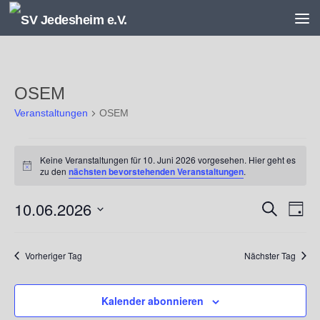
Unter dem Inhalt
OSEM
Veranstaltungen
OSEM
Veranstaltungen
Keine Veranstaltungen für 10. Juni 2026 vorgesehen. Hier geht es
für
Hinweis
zu den
nächsten bevorstehenden Veranstaltungen
.
10.
Juni
10.06.2026
V
V
Suche
2026
Tag
e
e
Datum
r
r
wählen.
a
a
Vorheriger Tag
Nächster Tag
n
n
s
s
Kalender abonnieren
t
t
a
a