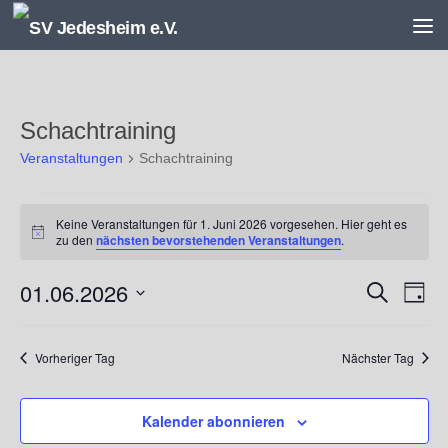
Unter dem Inhalt
Schachtraining
Veranstaltungen
Schachtraining
Veranstaltungen
Keine Veranstaltungen für 1. Juni 2026 vorgesehen. Hier geht es
für
Hinweis
zu den
nächsten bevorstehenden Veranstaltungen
.
1.
Juni
01.06.2026
V
V
Suche
2026
Tag
e
e
Datum
r
r
wählen.
a
a
Vorheriger Tag
Nächster Tag
n
n
s
s
Kalender abonnieren
t
t
a
a