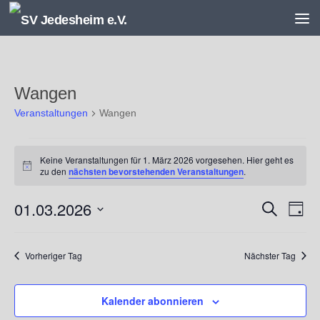
Unter dem Inhalt
Wangen
Veranstaltungen
Wangen
Veranstaltungen
Keine Veranstaltungen für 1. März 2026 vorgesehen. Hier geht es
für
Hinweis
zu den
nächsten bevorstehenden Veranstaltungen
.
1.
März
01.03.2026
V
V
Suche
2026
Tag
e
e
Datum
r
r
wählen.
a
a
Vorheriger Tag
Nächster Tag
n
n
s
s
Kalender abonnieren
t
t
a
a