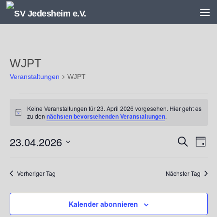
Unter dem Inhalt
WJPT
Veranstaltungen
WJPT
Veranstaltungen
Keine Veranstaltungen für 23. April 2026 vorgesehen. Hier geht es
für
Hinweis
zu den
nächsten bevorstehenden Veranstaltungen
.
23.
April
23.04.2026
V
V
Suche
2026
Tag
e
e
Datum
r
r
wählen.
a
a
Vorheriger Tag
Nächster Tag
n
n
s
s
Kalender abonnieren
t
t
a
a