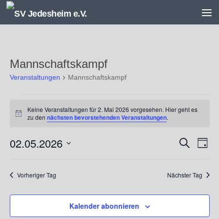
Unter dem Inhalt
Mannschaftskampf
Veranstaltungen
Mannschaftskampf
Veranstaltungen
Keine Veranstaltungen für 2. Mai 2026 vorgesehen. Hier geht es
für
Hinweis
zu den
nächsten bevorstehenden Veranstaltungen
.
2.
Mai
02.05.2026
V
V
Suche
2026
Tag
e
e
Datum
r
r
wählen.
a
a
Vorheriger Tag
Nächster Tag
n
n
s
s
Kalender abonnieren
t
t
a
a