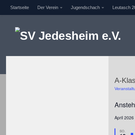
Startseite
Der Verein
Jugendschach
Leutasch 2
Unter dem Inhalt
A-Kla
Veranstal
Veranstal
Anste
Datum
April 2026
wählen.
SO.