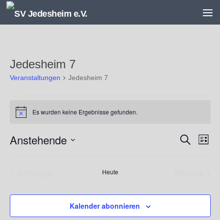
Unter dem Inhalt
Jedesheim 7
Veranstaltungen
Jedesheim 7
Veranstaltungen
Es wurden keine Ergebnisse gefunden.
Hinweis
Anstehende
V
V
Suche
Liste
e
e
Datum
r
r
wählen.
a
a
Vorherige
Heute
Nächste
n
n
Veranstaltungen
Veransta
s
s
t
t
Kalender abonnieren
a
a