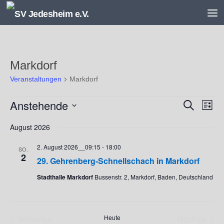
Unter dem Inhalt
Markdorf
Veranstaltungen
Markdorf
Veranstaltungen
Anstehende
V
V
Suche
Liste
e
e
Datum
r
r
August 2026
wählen.
a
a
2. August 2026__09:15
-
18:00
n
n
SO.
2
s
s
29. Gehrenberg-Schnellschach in Markdorf
t
t
Stadthalle Markdorf
Bussenstr. 2, Markdorf, Baden, Deutschland
a
a
l
l
t
t
u
u
Vorherige
Heute
Nächste
n
n