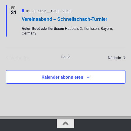
g
g
FR.
Hervorgehoben
31. Juli 2026__19:30
-
23:00
31
e
A
Vereinsabend – Schnellschach-Turnier
n
n
S
s
Adler-Gebäude Illertissen
Hauptstr. 2, Illertissen, Bayern,
u
i
Germany
c
c
h
h
e
t
Vorherige
Heute
Veran
Nächste
u
e
Veranstaltungen
n
n
d
-
Kalender abonnieren
A
N
n
a
s
v
i
i
c
g
h
a
t
t
e
i
n
o