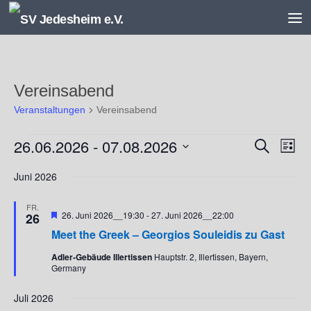
Unter dem Inhalt
Vereinsabend
Veranstaltungen
Vereinsabend
Veranstaltungen
26.06.2026
 - 
07.08.2026
V
V
Suche
Liste
e
e
Datum
r
r
Juni 2026
wählen.
a
a
n
n
FR.
Hervorgehoben
26. Juni 2026__19:30
-
27. Juni 2026__22:00
26
s
s
Meet the Greek – Georgios Souleidis zu Gast
t
t
a
a
Adler-Gebäude Illertissen
Hauptstr. 2, Illertissen, Bayern,
l
l
Germany
t
t
u
u
Juli 2026
n
n