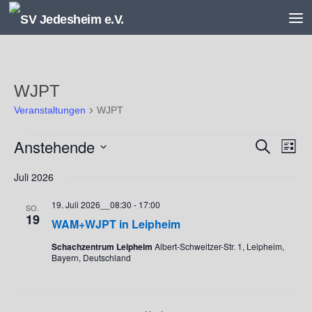
Unter dem Inhalt
WJPT
Veranstaltungen
WJPT
Veranstaltungen
Anstehende
V
V
Suche
Liste
e
e
Datum
r
r
Juli 2026
wählen.
a
a
19. Juli 2026__08:30
-
17:00
n
n
SO.
19
s
s
WAM+WJPT in Leipheim
t
t
Schachzentrum Leipheim
Albert-Schweitzer-Str. 1, Leipheim,
a
a
Bayern, Deutschland
l
l
t
t
u
u
n
n