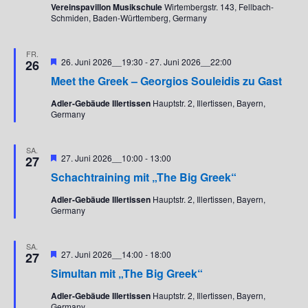
S
s
Vereinspavillon Musikschule
Wirtembergstr. 143, Fellbach-
Schmiden, Baden-Württemberg, Germany
u
i
c
c
h
h
FR.
Hervorgehoben
26. Juni 2026__19:30
-
27. Juni 2026__22:00
26
e
t
Meet the Greek – Georgios Souleidis zu Gast
u
e
n
n
Adler-Gebäude Illertissen
Hauptstr. 2, Illertissen, Bayern,
d
-
Germany
A
N
n
a
SA.
Hervorgehoben
s
v
27. Juni 2026__10:00
-
13:00
27
i
i
Schachtraining mit „The Big Greek“
c
g
Adler-Gebäude Illertissen
Hauptstr. 2, Illertissen, Bayern,
h
a
Germany
t
t
e
i
SA.
n
o
Hervorgehoben
27. Juni 2026__14:00
-
18:00
27
,
n
Simultan mit „The Big Greek“
N
a
Adler-Gebäude Illertissen
Hauptstr. 2, Illertissen, Bayern,
Germany