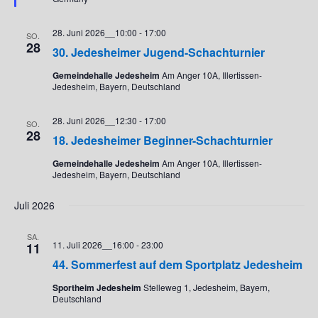
v
i
g
28. Juni 2026__10:00
-
17:00
SO.
28
a
30. Jedesheimer Jugend-Schachturnier
t
Gemeindehalle Jedesheim
Am Anger 10A, Illertissen-
i
Jedesheim, Bayern, Deutschland
o
n
28. Juni 2026__12:30
-
17:00
SO.
28
18. Jedesheimer Beginner-Schachturnier
Gemeindehalle Jedesheim
Am Anger 10A, Illertissen-
Jedesheim, Bayern, Deutschland
Juli 2026
SA.
11. Juli 2026__16:00
-
23:00
11
44. Sommerfest auf dem Sportplatz Jedesheim
Sportheim Jedesheim
Stelleweg 1, Jedesheim, Bayern,
Deutschland