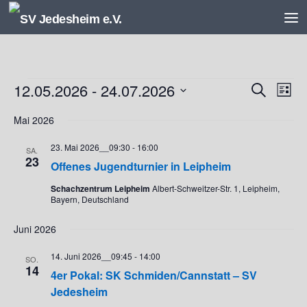
Unter dem Inhalt
Veranstaltungen
12.05.2026
 - 
24.07.2026
V
V
Suche
Liste
e
e
Datum
r
r
Mai 2026
wählen.
a
a
23. Mai 2026__09:30
-
16:00
n
n
SA.
23
s
s
Offenes Jugendturnier in Leipheim
t
t
Schachzentrum Leipheim
Albert-Schweitzer-Str. 1, Leipheim,
a
a
Bayern, Deutschland
l
l
t
t
Juni 2026
u
u
n
n
14. Juni 2026__09:45
-
14:00
SO.
14
g
g
4er Pokal: SK Schmiden/Cannstatt – SV
e
A
Jedesheim
n
n