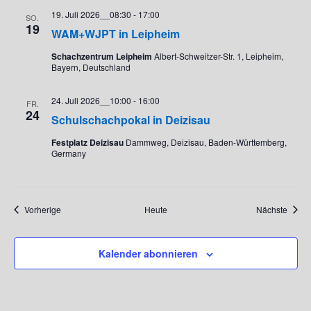
19. Juli 2026__08:30
-
17:00
SO.
19
WAM+WJPT in Leipheim
Schachzentrum Leipheim
Albert-Schweitzer-Str. 1, Leipheim,
Bayern, Deutschland
24. Juli 2026__10:00
-
16:00
FR.
24
Schulschachpokal in Deizisau
Festplatz Deizisau
Dammweg, Deizisau, Baden-Württemberg,
Germany
Veranstaltungen
Veran
Vorherige
Heute
Nächste
Kalender abonnieren