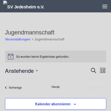
Unter dem Inhalt
Jugendmannschaft
Veranstaltungen
Jugendmannschaft
Veranstaltungen
Es wurden keine Ergebnisse gefunden.
Hinweis
Anstehende
V
V
Suche
Liste
e
e
Datum
r
r
wählen.
a
a
Heute
Nächste
Veranstaltungen
Vorherige
n
n
Veransta
s
s
t
t
Kalender abonnieren
a
a