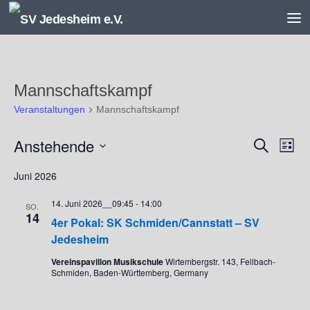
Unter dem Inhalt
Mannschaftskampf
Veranstaltungen
Mannschaftskampf
Veranstaltungen
Anstehende
V
V
Suche
Liste
e
e
Datum
r
r
Juni 2026
wählen.
a
a
14. Juni 2026__09:45
-
14:00
n
n
SO.
14
s
s
4er Pokal: SK Schmiden/Cannstatt – SV
t
t
Jedesheim
a
a
Vereinspavillon Musikschule
Wirtembergstr. 143, Fellbach-
l
l
Schmiden, Baden-Württemberg, Germany
t
t
u
u
n
n