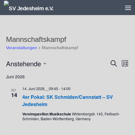
Unter dem Inhalt
Mannschaftskampf
Veranstaltungen
Mannschaftskampf
Veranstaltungen
Anstehende
V
V
Suche
Liste
e
e
Datum
r
r
Juni 2026
wählen.
a
a
14. Juni 2026__09:45
-
14:00
n
n
SO.
14
s
s
4er Pokal: SK Schmiden/Cannstatt – SV
t
t
Jedesheim
a
a
Vereinspavillon Musikschule
Wirtembergstr. 143, Fellbach-
l
l
Schmiden, Baden-Württemberg, Germany
t
t
u
u
n
n