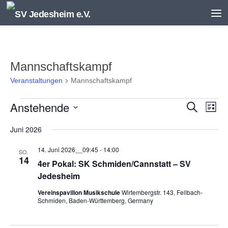
Unter dem Inhalt
Mannschaftskampf
Veranstaltungen
Mannschaftskampf
Veranstaltungen
Anstehende
V
V
Suche
Liste
e
e
Datum
r
r
Juni 2026
wählen.
a
a
14. Juni 2026__09:45
-
14:00
n
n
SO.
14
s
s
4er Pokal: SK Schmiden/Cannstatt – SV
t
t
Jedesheim
a
a
Vereinspavillon Musikschule
Wirtembergstr. 143, Fellbach-
l
l
Schmiden, Baden-Württemberg, Germany
t
t
u
u
n
n