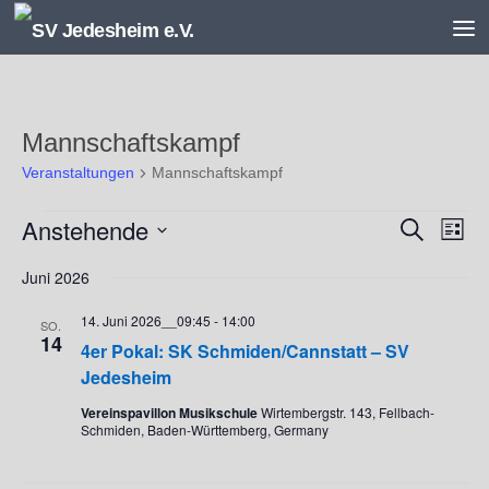
Unter dem Inhalt
Mannschaftskampf
Veranstaltungen
Mannschaftskampf
Veranstaltungen
Anstehende
V
V
Suche
Liste
e
e
Datum
r
r
Juni 2026
wählen.
a
a
14. Juni 2026__09:45
-
14:00
n
n
SO.
14
s
s
4er Pokal: SK Schmiden/Cannstatt – SV
t
t
Jedesheim
a
a
Vereinspavillon Musikschule
Wirtembergstr. 143, Fellbach-
l
l
Schmiden, Baden-Württemberg, Germany
t
t
u
u
n
n