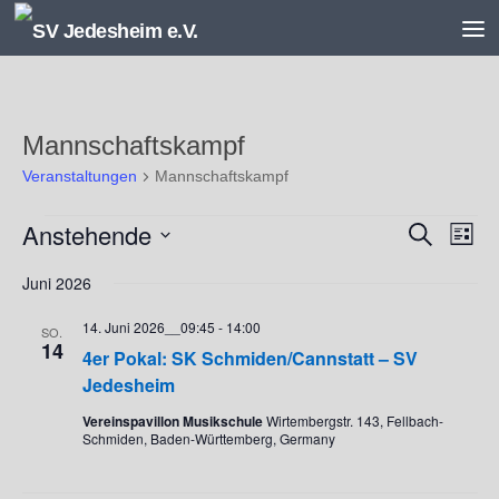
Unter dem Inhalt
Mannschaftskampf
Veranstaltungen
Mannschaftskampf
Veranstaltungen
Anstehende
V
V
Suche
Liste
e
e
Datum
r
r
Juni 2026
wählen.
a
a
14. Juni 2026__09:45
-
14:00
n
n
SO.
14
s
s
4er Pokal: SK Schmiden/Cannstatt – SV
t
t
Jedesheim
a
a
Vereinspavillon Musikschule
Wirtembergstr. 143, Fellbach-
l
l
Schmiden, Baden-Württemberg, Germany
t
t
u
u
n
n