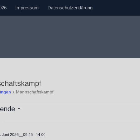
026
Impressum
Datenschutzerklärung
chaftskampf
tungen
Mannschaftskampf
tungen
hende
. Juni 2026__09:45
-
14:00