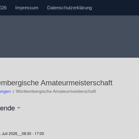
026
Impressum
Datenschutzerklärung
embergische Amateurmeisterschaft
tungen
Württembergische Amateurmeisterschaft
tungen
hende
. Juli 2026__08:30
-
17:00