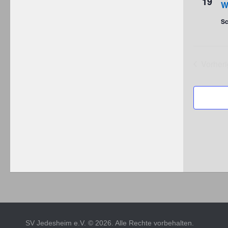
19
W
Sc
Vorher
Ve
SV Jedesheim e.V. © 2026. Alle Rechte vorbehalten.