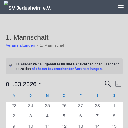
Unter dem Inhalt
1. Mannschaft
Veranstaltungen
1. Mannschaft
Veranstaltungen
Es wurden keine Ergebnisse für diese Ansicht gefunden. Hier geht
Hinweis
es zu den
nächsten bevorstehenden Veranstaltungen
.
01.03.2026
V
V
Suche
Monat
e
e
Datum
r
r
M
MONTAG
D
DIENSTAG
M
MITTWOCH
D
DONNERSTAG
F
FREITAG
S
SAMSTAG
S
SONNT
K
wählen.
a
a
a
0
0
0
0
0
0
0
23
24
25
26
27
28
1
n
n
l
Veranstaltungen
Veranstaltungen
Veranstaltungen
Veranstaltungen
Veranstaltungen
Veranstaltungen
Veranst
s
s
e
0
0
0
0
0
0
0
2
3
4
5
6
7
8
t
t
n
Veranstaltungen
Veranstaltungen
Veranstaltungen
Veranstaltungen
Veranstaltungen
Veranstaltunge
Veranst
0
0
0
0
0
0
0
9
10
11
12
13
14
15
a
a
d