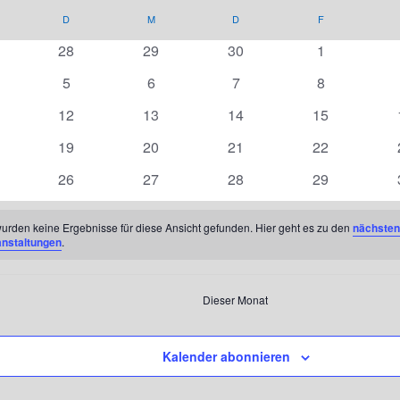
NTAG
D
DIENSTAG
M
MITTWOCH
D
DONNERSTAG
F
FREITAG
0
0
0
0
28
29
30
1
nstaltungen
Veranstaltungen
Veranstaltungen
Veranstaltungen
Veranstaltun
0
0
0
0
5
6
7
8
anstaltungen
Veranstaltungen
Veranstaltungen
Veranstaltungen
Veranstaltun
0
0
0
0
12
13
14
15
nstaltungen
Veranstaltungen
Veranstaltungen
Veranstaltungen
Veranstaltun
0
0
0
0
19
20
21
22
nstaltungen
Veranstaltungen
Veranstaltungen
Veranstaltungen
Veranstaltun
0
0
0
0
26
27
28
29
nstaltungen
Veranstaltungen
Veranstaltungen
Veranstaltungen
Veranstaltun
urden keine Ergebnisse für diese Ansicht gefunden. Hier geht es zu den
nächsten
anstaltungen
.
Dieser Monat
Kalender abonnieren