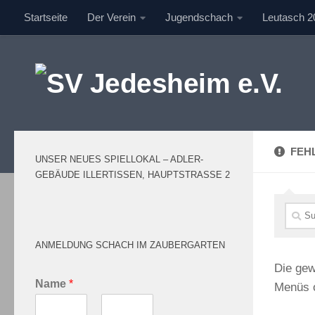
Startseite
Der Verein
Jugendschach
Leutasch 2
Unter dem Inhalt
FEHL
UNSER NEUES SPIELLOKAL – ADLER-
GEBÄUDE ILLERTISSEN, HAUPTSTRASSE 2
Such
nach:
ANMELDUNG SCHACH IM ZAUBERGARTEN
Die gew
Name
*
Menüs o