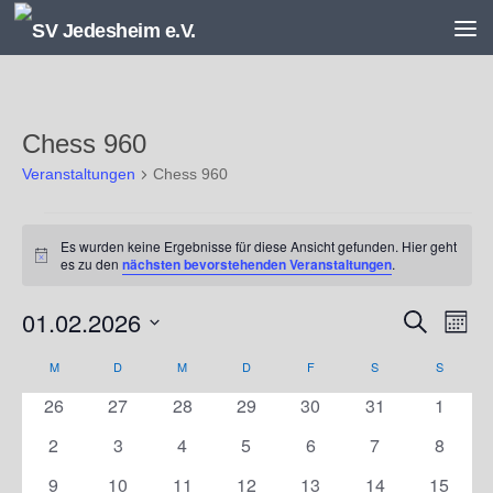
Unter dem Inhalt
Chess 960
Veranstaltungen
Chess 960
Veranstaltungen
Es wurden keine Ergebnisse für diese Ansicht gefunden. Hier geht
Hinweis
es zu den
nächsten bevorstehenden Veranstaltungen
.
01.02.2026
V
V
Suche
Monat
e
e
Datum
r
r
M
MONTAG
D
DIENSTAG
M
MITTWOCH
D
DONNERSTAG
F
FREITAG
S
SAMSTAG
S
SONNT
K
wählen.
a
a
a
0
0
0
0
0
0
0
26
27
28
29
30
31
1
n
n
l
Veranstaltungen
Veranstaltungen
Veranstaltungen
Veranstaltungen
Veranstaltungen
Veranstaltungen
Veranst
s
s
e
0
0
0
0
0
0
0
2
3
4
5
6
7
8
t
t
n
Veranstaltungen
Veranstaltungen
Veranstaltungen
Veranstaltungen
Veranstaltungen
Veranstaltunge
Veranst
0
0
0
0
0
0
0
9
10
11
12
13
14
15
a
a
d