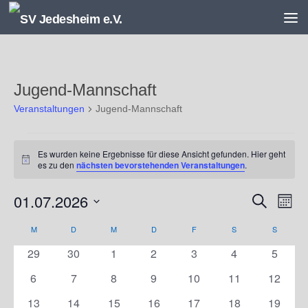
Unter dem Inhalt
Jugend-Mannschaft
Veranstaltungen
Jugend-Mannschaft
Veranstaltungen
Es wurden keine Ergebnisse für diese Ansicht gefunden. Hier geht
Hinweis
es zu den
nächsten bevorstehenden Veranstaltungen
.
01.07.2026
V
V
Suche
Monat
e
e
Datum
r
r
M
MONTAG
D
DIENSTAG
M
MITTWOCH
D
DONNERSTAG
F
FREITAG
S
SAMSTAG
S
SONNT
K
wählen.
a
a
a
0
0
0
0
0
0
0
29
30
1
2
3
4
5
n
n
l
Veranstaltungen
Veranstaltungen
Veranstaltungen
Veranstaltungen
Veranstaltungen
Veranstaltunge
Veranst
s
s
e
0
0
0
0
0
0
0
6
7
8
9
10
11
12
t
t
n
Veranstaltungen
Veranstaltungen
Veranstaltungen
Veranstaltungen
Veranstaltungen
Veranstaltungen
Veranst
0
0
0
0
0
0
0
13
14
15
16
17
18
19
a
a
d