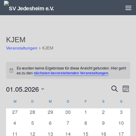
Unter dem Inhalt
KJEM
Veranstaltungen
KJEM
Veranstaltungen
Es wurden keine Ergebnisse für diese Ansicht gefunden. Hier geht
Hinweis
es zu den
nächsten bevorstehenden Veranstaltungen
.
01.05.2026
V
V
Suche
Monat
e
e
Datum
r
r
M
MONTAG
D
DIENSTAG
M
MITTWOCH
D
DONNERSTAG
F
FREITAG
S
SAMSTAG
S
SONNT
K
wählen.
a
a
a
0
0
0
0
0
0
0
27
28
29
30
1
2
3
n
n
l
Veranstaltungen
Veranstaltungen
Veranstaltungen
Veranstaltungen
Veranstaltungen
Veranstaltunge
Veranst
s
s
e
0
0
0
0
0
0
0
4
5
6
7
8
9
10
t
t
n
Veranstaltungen
Veranstaltungen
Veranstaltungen
Veranstaltungen
Veranstaltungen
Veranstaltunge
Veranst
0
0
0
0
0
0
0
11
12
13
14
15
16
17
a
a
d