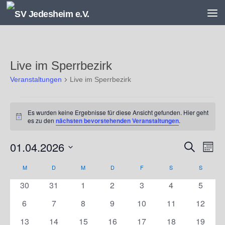
Unter dem Inhalt
Live im Sperrbezirk
Veranstaltungen
Live im Sperrbezirk
Veranstaltungen
Es wurden keine Ergebnisse für diese Ansicht gefunden. Hier geht
Hinweis
es zu den
nächsten bevorstehenden Veranstaltungen
.
01.04.2026
V
V
Suche
Monat
e
e
Datum
r
r
M
MONTAG
D
DIENSTAG
M
MITTWOCH
D
DONNERSTAG
F
FREITAG
S
SAMSTAG
S
SONNT
K
wählen.
a
a
a
0
0
0
0
0
0
0
30
31
1
2
3
4
5
n
n
l
Veranstaltungen
Veranstaltungen
Veranstaltungen
Veranstaltungen
Veranstaltungen
Veranstaltunge
Veranst
s
s
e
0
0
0
0
0
0
0
6
7
8
9
10
11
12
t
t
n
Veranstaltungen
Veranstaltungen
Veranstaltungen
Veranstaltungen
Veranstaltungen
Veranstaltungen
Veranst
0
0
0
0
0
0
0
13
14
15
16
17
18
19
a
a
d