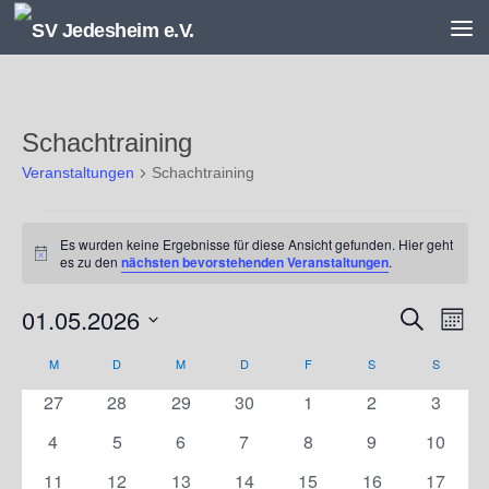
Unter dem Inhalt
Schachtraining
Veranstaltungen
Schachtraining
Veranstaltungen
Es wurden keine Ergebnisse für diese Ansicht gefunden. Hier geht
Hinweis
es zu den
nächsten bevorstehenden Veranstaltungen
.
01.05.2026
V
V
Suche
Monat
e
e
Datum
r
r
M
MONTAG
D
DIENSTAG
M
MITTWOCH
D
DONNERSTAG
F
FREITAG
S
SAMSTAG
S
SONNT
K
wählen.
a
a
a
0
0
0
0
0
0
0
27
28
29
30
1
2
3
n
n
l
Veranstaltungen
Veranstaltungen
Veranstaltungen
Veranstaltungen
Veranstaltungen
Veranstaltunge
Veranst
s
s
e
0
0
0
0
0
0
0
4
5
6
7
8
9
10
t
t
n
Veranstaltungen
Veranstaltungen
Veranstaltungen
Veranstaltungen
Veranstaltungen
Veranstaltunge
Veranst
0
0
0
0
0
0
0
11
12
13
14
15
16
17
a
a
d