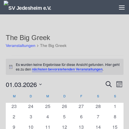
Unter dem Inhalt
The Big Greek
Veranstaltungen
The Big Greek
Veranstaltungen
Es wurden keine Ergebnisse für diese Ansicht gefunden. Hier geht
Hinweis
es zu den
nächsten bevorstehenden Veranstaltungen
.
01.03.2026
V
V
Suche
Monat
e
e
Datum
r
r
M
MONTAG
D
DIENSTAG
M
MITTWOCH
D
DONNERSTAG
F
FREITAG
S
SAMSTAG
S
SONNT
K
wählen.
a
a
a
0
0
0
0
0
0
0
23
24
25
26
27
28
1
n
n
l
Veranstaltungen
Veranstaltungen
Veranstaltungen
Veranstaltungen
Veranstaltungen
Veranstaltungen
Veranst
s
s
e
0
0
0
0
0
0
0
2
3
4
5
6
7
8
t
t
n
Veranstaltungen
Veranstaltungen
Veranstaltungen
Veranstaltungen
Veranstaltungen
Veranstaltunge
Veranst
0
0
0
0
0
0
0
9
10
11
12
13
14
15
a
a
d