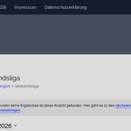
026
Impressum
Datenschutzerklärung
dsliga
tungen
Verbandsliga
tungen
urden keine Ergebnisse für diese Ansicht gefunden. Hier geht es zu den
nächsten
anstaltungen
.
2026