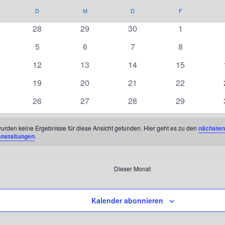
NTAG
D
DIENSTAG
M
MITTWOCH
D
DONNERSTAG
F
FREITAG
0
0
0
0
28
29
30
1
nstaltungen
Veranstaltungen
Veranstaltungen
Veranstaltungen
Veranstaltun
0
0
0
0
5
6
7
8
anstaltungen
Veranstaltungen
Veranstaltungen
Veranstaltungen
Veranstaltun
0
0
0
0
12
13
14
15
nstaltungen
Veranstaltungen
Veranstaltungen
Veranstaltungen
Veranstaltun
0
0
0
0
19
20
21
22
nstaltungen
Veranstaltungen
Veranstaltungen
Veranstaltungen
Veranstaltun
0
0
0
0
26
27
28
29
nstaltungen
Veranstaltungen
Veranstaltungen
Veranstaltungen
Veranstaltun
urden keine Ergebnisse für diese Ansicht gefunden. Hier geht es zu den
nächsten
anstaltungen
.
Dieser Monat
Kalender abonnieren