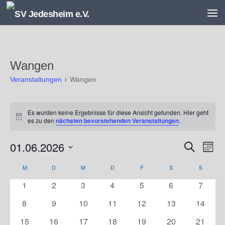
Unter dem Inhalt
Wangen
Veranstaltungen
Wangen
Veranstaltungen
Es wurden keine Ergebnisse für diese Ansicht gefunden. Hier geht
Hinweis
es zu den
nächsten bevorstehenden Veranstaltungen
.
01.06.2026
V
V
Suche
Monat
e
e
Datum
r
r
M
MONTAG
D
DIENSTAG
M
MITTWOCH
D
DONNERSTAG
F
FREITAG
S
SAMSTAG
S
SONNT
K
wählen.
a
a
a
0
0
0
0
0
0
0
1
2
3
4
5
6
7
n
n
l
Veranstaltungen
Veranstaltungen
Veranstaltungen
Veranstaltungen
Veranstaltungen
Veranstaltunge
Veranst
s
s
e
0
0
0
0
0
0
0
8
9
10
11
12
13
14
t
t
n
Veranstaltungen
Veranstaltungen
Veranstaltungen
Veranstaltungen
Veranstaltungen
Veranstaltungen
Veranst
0
0
0
0
0
0
0
15
16
17
18
19
20
21
a
a
d