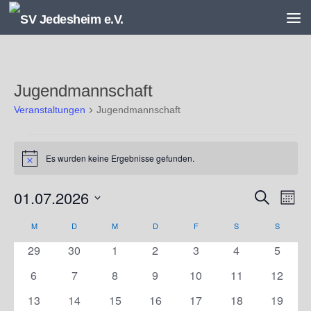
Unter dem Inhalt
Jugendmannschaft
Veranstaltungen
Jugendmannschaft
Veranstaltungen
Es wurden keine Ergebnisse gefunden.
Hinweis
01.07.2026
V
V
Suche
Monat
e
e
Datum
r
r
M
MONTAG
D
DIENSTAG
M
MITTWOCH
D
DONNERSTAG
F
FREITAG
S
SAMSTAG
S
SONNT
K
wählen.
a
a
a
0
0
0
0
0
0
0
29
30
1
2
3
4
5
n
n
l
Veranstaltungen
Veranstaltungen
Veranstaltungen
Veranstaltungen
Veranstaltungen
Veranstaltunge
Veranst
s
s
e
0
0
0
0
0
0
0
6
7
8
9
10
11
12
t
t
n
Veranstaltungen
Veranstaltungen
Veranstaltungen
Veranstaltungen
Veranstaltungen
Veranstaltungen
Veranst
0
0
0
0
0
0
0
13
14
15
16
17
18
19
a
a
d