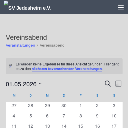
Unter dem Inhalt
Vereinsabend
Veranstaltungen
Vereinsabend
Veranstaltungen
Es wurden keine Ergebnisse für diese Ansicht gefunden. Hier geht
Hinweis
es zu den
nächsten bevorstehenden Veranstaltungen
.
01.05.2026
V
V
Suche
Monat
e
e
Datum
r
r
M
MONTAG
D
DIENSTAG
M
MITTWOCH
D
DONNERSTAG
F
FREITAG
S
SAMSTAG
S
SONNT
K
wählen.
a
a
a
0
0
0
0
0
0
0
27
28
29
30
1
2
3
n
n
l
Veranstaltungen
Veranstaltungen
Veranstaltungen
Veranstaltungen
Veranstaltungen
Veranstaltunge
Veranst
s
s
e
0
0
0
0
0
0
0
4
5
6
7
8
9
10
t
t
n
Veranstaltungen
Veranstaltungen
Veranstaltungen
Veranstaltungen
Veranstaltungen
Veranstaltunge
Veranst
0
0
0
0
0
0
0
11
12
13
14
15
16
17
a
a
d