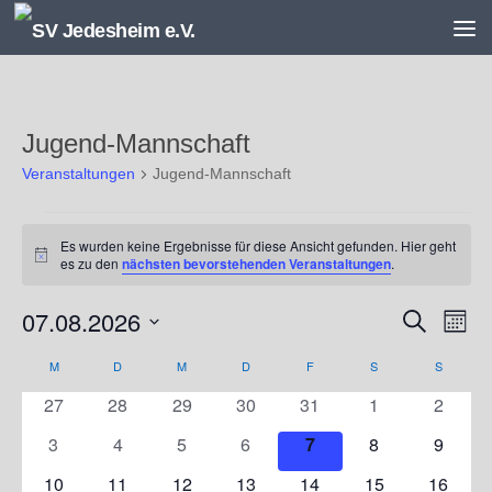
Unter dem Inhalt
Jugend-Mannschaft
Veranstaltungen
Jugend-Mannschaft
Veranstaltungen
Es wurden keine Ergebnisse für diese Ansicht gefunden. Hier geht
Hinweis
es zu den
nächsten bevorstehenden Veranstaltungen
.
07.08.2026
V
V
Suche
Monat
e
e
Datum
r
r
M
MONTAG
D
DIENSTAG
M
MITTWOCH
D
DONNERSTAG
F
FREITAG
S
SAMSTAG
S
SONNT
K
wählen.
a
a
a
0
0
0
0
0
0
0
27
28
29
30
31
1
2
n
n
l
Veranstaltungen
Veranstaltungen
Veranstaltungen
Veranstaltungen
Veranstaltungen
Veranstaltunge
Veranst
s
s
e
0
0
0
0
0
0
0
3
4
5
6
7
8
9
t
t
n
Veranstaltungen
Veranstaltungen
Veranstaltungen
Veranstaltungen
Veranstaltungen
Veranstaltunge
Veranst
0
0
0
0
0
0
0
10
11
12
13
14
15
16
a
a
d