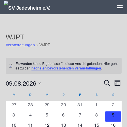
Unter dem Inhalt
WJPT
Veranstaltungen
WJPT
Veranstaltungen
Es wurden keine Ergebnisse für diese Ansicht gefunden. Hier geht
Hinweis
es zu den
nächsten bevorstehenden Veranstaltungen
.
09.08.2026
V
V
Suche
Monat
e
e
Datum
r
r
M
MONTAG
D
DIENSTAG
M
MITTWOCH
D
DONNERSTAG
F
FREITAG
S
SAMSTAG
S
SONNT
K
wählen.
a
a
a
0
0
0
0
0
0
0
27
28
29
30
31
1
2
n
n
l
Veranstaltungen
Veranstaltungen
Veranstaltungen
Veranstaltungen
Veranstaltungen
Veranstaltunge
Veranst
s
s
e
0
0
0
0
0
0
0
3
4
5
6
7
8
9
t
t
n
Veranstaltungen
Veranstaltungen
Veranstaltungen
Veranstaltungen
Veranstaltungen
Veranstaltunge
Verans
0
0
0
0
0
0
0
10
11
12
13
14
15
16
a
a
d