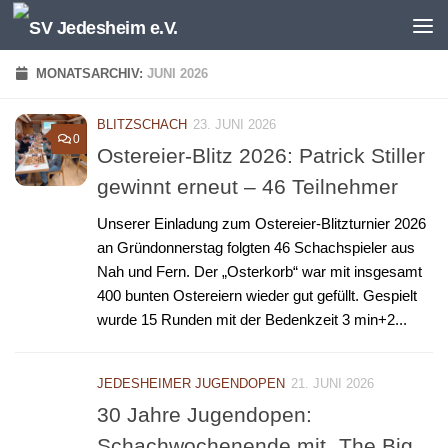
Unter dem Inhalt
MONATSARCHIV:
JUNI 2026
BLITZSCHACH
23. JUNI 2026
0
Ostereier-Blitz 2026: Patrick Stiller
gewinnt erneut – 46 Teilnehmer
Unserer Einladung zum Ostereier-Blitzturnier 2026
an Gründonnerstag folgten 46 Schachspieler aus
Nah und Fern. Der „Osterkorb“ war mit insgesamt
400 bunten Ostereiern wieder gut gefüllt. Gespielt
wurde 15 Runden mit der Bedenkzeit 3 min+2...
JEDESHEIMER JUGENDOPEN
21. JUNI 2026
30 Jahre Jugendopen:
Schachwochenende mit „The Big