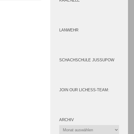
KRAENZLE
wir sind dabei
LANWEHR
! An allen vier
Sperrbezirk“: Die
zum Treffpunkt für
SCHACHSCHULE JUSSUPOW
edensten
JOIN OUR LICHESS-TEAM:
g, 11. Juli
weit. Die Schach-
ARCHIV
itonellen Sommerfest
Archiv