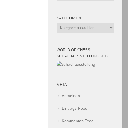
. Unser Sommerfest
 findet...
KATEGORIEN
Kategorien
Stiller gewinnt
WORLD OF CHESS –
ier 2026 an
SCHACHAUSSTELLUNG 2012
 aus Nah und Fern.
nten Ostereiern
en mit der
META
Anmelden
6
Eintrags-Feed
 Big Greek“
Kommentar-Feed
ier 1996 – 2026 Zum