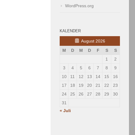
WordPress.org
onderes einfallen
net-Persönlichkeit
hmeister, YouTuber,
tschafter des
KALENDER
August 2026
M
D
M
D
F
S
S
6
1
2
Jugendturnier
3
4
5
6
7
8
9
26 – mit
10
11
12
13
14
15
16
17
18
19
20
21
22
23
.11.1997 kamen 65
24
25
26
27
28
29
30
er Schweiz und
31
 Die
« Juli
er und Jugendliche.