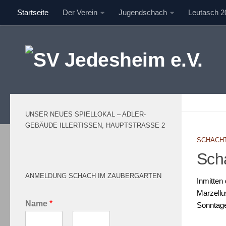
Startseite
Der Verein
Jugendschach
Leutasch 2
Unter dem Inhalt
UNSER NEUES SPIELLOKAL – ADLER-
GEBÄUDE ILLERTISSEN, HAUPTSTRASSE 2
SCHACH
Sch
ANMELDUNG SCHACH IM ZAUBERGARTEN
Inmitten
Marzellu
Name
*
Sonntagen