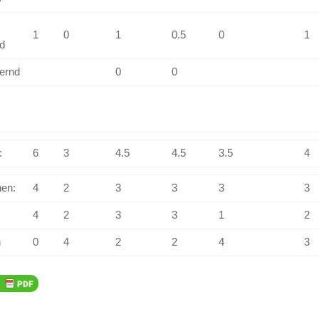
1
0
1
0.5
0
1
d
ernd
0
0
:
6
3
4.5
4.5
3.5
4
en:
4
2
3
3
3
3
4
2
3
3
1
2
n
0
4
2
2
4
3