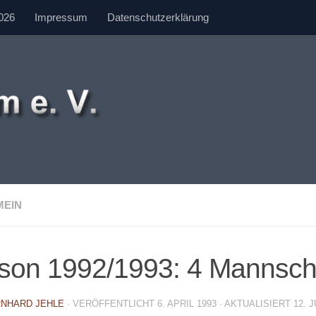
026
Impressum
Datenschutzerklärung
MEIN
son 1992/1993: 4 Mannscha
NHARD JEHLE
· VERÖFFENTLICHT
6. APRIL 1993
· AKTUALISIERT
12. J