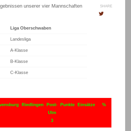
rgebnissen unserer vier Mannschaften
SHARE
Liga Oberschwaben
Landesliga
A-Klasse
B-Klasse
C-Klasse
vensburg
Riedlingen
Post-
Punkte
Einsätze
%
Ulm
3