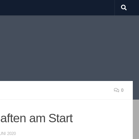
0
ften am Start
UNI 2020