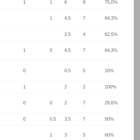
1
1
6
8
75,0%
1
4.5
7
64,3%
2.5
4
62,5%
1
0
4.5
7
64,3%
0
0.5
5
10%
1
2
2
100%
0
0
2
7
28,6%
0
0.5
3.5
7
50%
1
3
5
60%