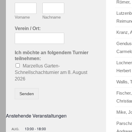
Römer, 
Lutzenb
Vorname
Nachname
Reimun
Verein / Ort:
Kranz, 
Gendus
Carmel
Ich möchte an folgendem Turnier
teilnehmen:
Lochner
Marzellus Garten-
Herbert
Schnellschachturnier am 8. August
2026
Wallis, 
Fischer,
Senden
Christia
Mike, J
Anstehende Veranstaltungen
Parscha
13:00
-
18:00
AUG.
Andrea