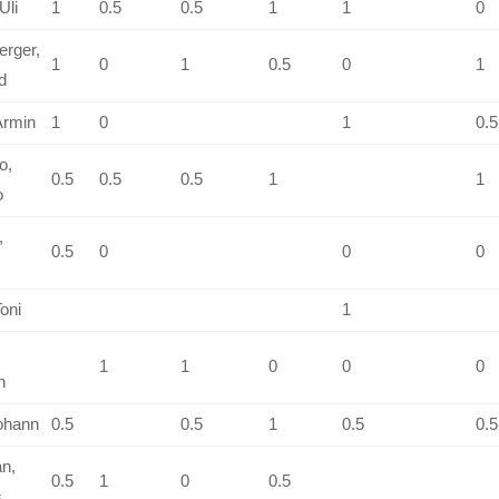
Uli
1
0.5
0.5
1
1
0
erger,
1
0
1
0.5
0
1
d
Armin
1
0
1
0.5
o,
0.5
0.5
0.5
1
1
o
,
0.5
0
0
0
Toni
1
1
1
0
0
0
n
ohann
0.5
0.5
1
0.5
0.5
n,
0.5
1
0
0.5
s