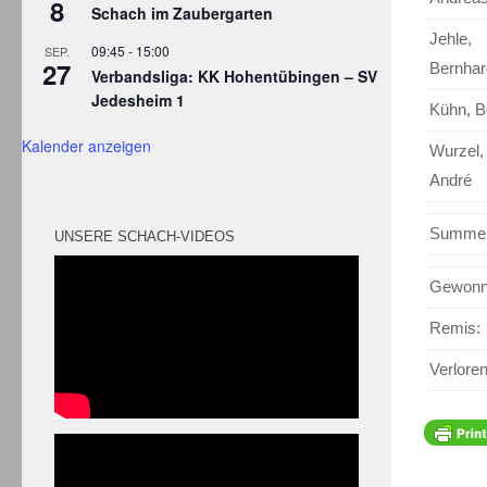
8
Schach im Zaubergarten
Jehle,
09:45
-
15:00
SEP.
27
Bernhar
Verbandsliga: KK Hohentübingen – SV
Jedesheim 1
Kühn, B
Kalender anzeigen
Wurzel,
André
Summe
UNSERE SCHACH-VIDEOS
Gewonn
Remis:
Verlore