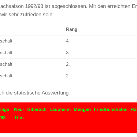
achsaison 1992/93 ist abgeschlossen. Mit den erreichten E
wir sehr zufrieden sein.
Rang
schaft
4.
schaft
3.
schaft
2.
schaft
2.
ch die statistische Auswertung:
liga
Neu-
Biberach
Laupheim
Mengen
Friedrichshafen
Ra
/93
Ulm