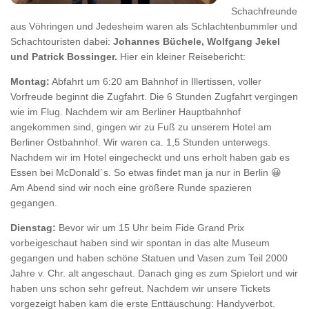
Schachfreunde
aus Vöhringen und Jedesheim waren als Schlachtenbummler und
Schachtouristen dabei:
Johannes Büchele, Wolfgang Jekel
und Patrick Bossinger.
Hier ein kleiner Reisebericht:
Montag:
Abfahrt um 6:20 am Bahnhof in Illertissen, voller
Vorfreude beginnt die Zugfahrt. Die 6 Stunden Zugfahrt vergingen
wie im Flug. Nachdem wir am Berliner Hauptbahnhof
angekommen sind, gingen wir zu Fuß zu unserem Hotel am
Berliner Ostbahnhof. Wir waren ca. 1,5 Stunden unterwegs.
Nachdem wir im Hotel eingecheckt und uns erholt haben gab es
Essen bei McDonald´s. So etwas findet man ja nur in Berlin 😀
Am Abend sind wir noch eine größere Runde spazieren
gegangen.
Dienstag:
Bevor wir um 15 Uhr beim Fide Grand Prix
vorbeigeschaut haben sind wir spontan in das alte Museum
gegangen und haben schöne Statuen und Vasen zum Teil 2000
Jahre v. Chr. alt angeschaut. Danach ging es zum Spielort und wir
haben uns schon sehr gefreut. Nachdem wir unsere Tickets
vorgezeigt haben kam die erste Enttäuschung: Handyverbot.