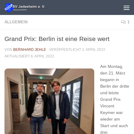
Unter dem Inhalt
ALLGEMEIN
1
Grand Prix: Berlin ist eine Reise wert
VON
BERNHARD JEHLE
· VERÖFFENTLICHT
2. APRIL 2022
·
AKTUALISIERT
6. APRIL 2022
Am Montag,
den 21. März
begann in
Berlin der dritte
und letzte
Grand Prix.
Vincent
Keymer war
wieder am
Start und auch
drei