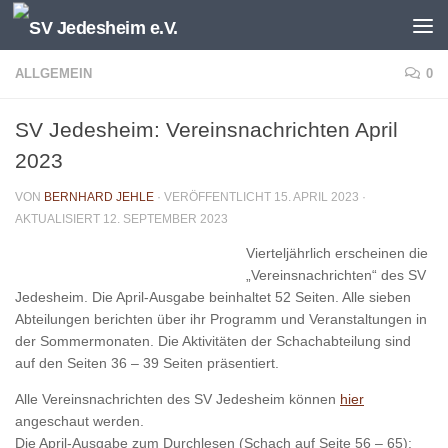
Unter dem Inhalt
ALLGEMEIN
0
SV Jedesheim: Vereinsnachrichten April
2023
VON
BERNHARD JEHLE
· VERÖFFENTLICHT
15. APRIL 2023
·
AKTUALISIERT
12. SEPTEMBER 2023
Vierteljährlich erscheinen die
„Vereinsnachrichten“ des SV
Jedesheim. Die April-Ausgabe beinhaltet 52 Seiten. Alle sieben
Abteilungen berichten über ihr Programm und Veranstaltungen in
der Sommermonaten. Die Aktivitäten der Schachabteilung sind
auf den Seiten 36 – 39 Seiten präsentiert.
Alle Vereinsnachrichten des SV Jedesheim können
hier
angeschaut werden.
Die April-Ausgabe zum Durchlesen (Schach auf Seite 56 – 65):