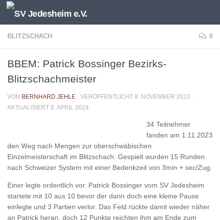
Unter dem Inhalt
BLITZSCHACH
0
BBEM: Patrick Bossinger Bezirks-
Blitzschachmeister
VON
BERNHARD JEHLE
· VERÖFFENTLICHT
8. NOVEMBER 2023
·
AKTUALISIERT
8. APRIL 2024
34 Teilnehmer
fanden am 1.11.2023
den Weg nach Mengen zur oberschwäbischen
Einzelmeisterschaft im Blitzschach. Gespielt wurden 15 Runden
nach Schweizer System mit einer Bedenkzeit von 3min + sec/Zug.
Einer legte ordentlich vor. Patrick Bossinger vom SV Jedesheim
startete mit 10 aus 10 bevor der dann doch eine kleine Pause
einlegte und 3 Partien verlor. Das Feld rückte damit wieder näher
an Patrick heran, doch 12 Punkte reichten ihm am Ende zum