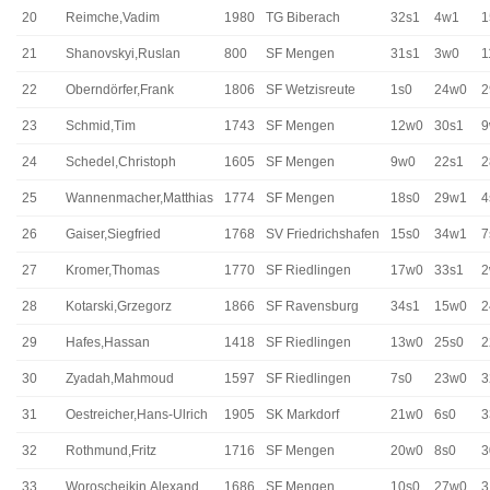
20
Reimche,Vadim
1980
TG Biberach
32s1
4w1
1
21
Shanovskyi,Ruslan
800
SF Mengen
31s1
3w0
1
22
Oberndörfer,Frank
1806
SF Wetzisreute
1s0
24w0
2
23
Schmid,Tim
1743
SF Mengen
12w0
30s1
9
24
Schedel,Christoph
1605
SF Mengen
9w0
22s1
2
25
Wannenmacher,Matthias
1774
SF Mengen
18s0
29w1
4
26
Gaiser,Siegfried
1768
SV Friedrichshafen
15s0
34w1
7
27
Kromer,Thomas
1770
SF Riedlingen
17w0
33s1
2
28
Kotarski,Grzegorz
1866
SF Ravensburg
34s1
15w0
2
29
Hafes,Hassan
1418
SF Riedlingen
13w0
25s0
2
30
Zyadah,Mahmoud
1597
SF Riedlingen
7s0
23w0
3
31
Oestreicher,Hans-Ulrich
1905
SK Markdorf
21w0
6s0
3
32
Rothmund,Fritz
1716
SF Mengen
20w0
8s0
3
33
Woroschejkin,Alexand
1686
SF Mengen
10s0
27w0
3