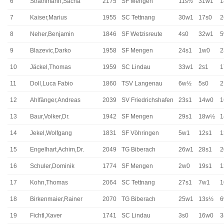
6
Strathmann,Sacha
2175
SF Mengen
11s½
31w1
1
7
Kaiser,Marius
1955
SC Tettnang
30w1
17s0
2
8
Neher,Benjamin
1846
SF Wetzisreute
4s0
32w1
5
9
Blazevic,Darko
1958
SF Mengen
24s1
1w0
2
10
Jäckel,Thomas
1959
SC Lindau
33w1
2s1
11
Doll,Luca Fabio
1860
TSV Langenau
6w½
5s0
2
12
Ahlfänger,Andreas
2039
SV Friedrichshafen
23s1
14w0
1
13
Baur,Volker,Dr.
1942
SF Mengen
29s1
18w½
1
14
Jekel,Wolfgang
1831
SF Vöhringen
5w1
12s1
1
15
Engelhart,Achim,Dr.
2049
TG Biberach
26w1
28s1
16
Schuler,Dominik
1774
SF Mengen
2w0
19s1
1
17
Kohn,Thomas
2064
SC Tettnang
27s1
7w1
1
18
Birkenmaier,Rainer
2070
TG Biberach
25w1
13s½
19
Fichtl,Xaver
1741
SC Lindau
3s0
16w0
3