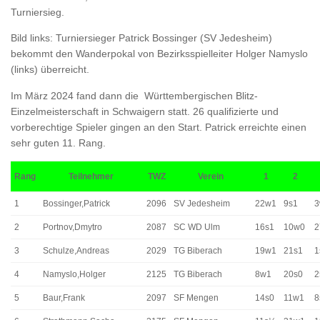
Turniersieg.
Bild links: Turniersieger Patrick Bossinger (SV Jedesheim)
bekommt den Wanderpokal von Bezirksspielleiter Holger Namyslo
(links) überreicht.
Im März 2024 fand dann die Württembergischen Blitz-
Einzelmeisterschaft in Schwaigern statt. 26 qualifizierte und
vorberechtige Spieler gingen an den Start. Patrick erreichte einen
sehr guten 11. Rang.
Rang
Teilnehmer
TWZ
Verein
1
2
1
Bossinger,Patrick
2096
SV Jedesheim
22w1
9s1
3
2
Portnov,Dmytro
2087
SC WD Ulm
16s1
10w0
2
3
Schulze,Andreas
2029
TG Biberach
19w1
21s1
1
4
Namyslo,Holger
2125
TG Biberach
8w1
20s0
2
5
Baur,Frank
2097
SF Mengen
14s0
11w1
8