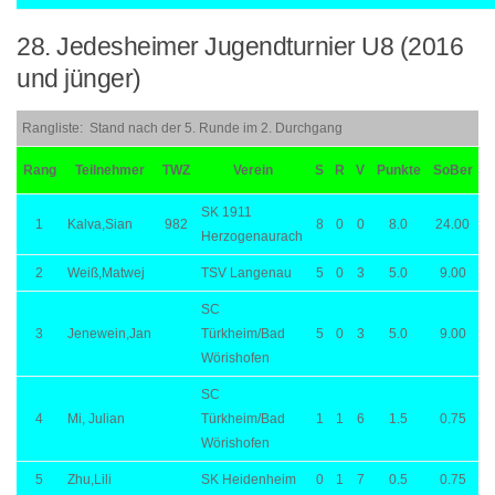
28. Jedesheimer Jugendturnier U8 (2016
und jünger)
Rangliste: Stand nach der 5. Runde im 2. Durchgang
Rang
Teilnehmer
TWZ
Verein
S
R
V
Punkte
SoBer
SK 1911
1
Kalva,Sian
982
8
0
0
8.0
24.00
Herzogenaurach
2
Weiß,Matwej
TSV Langenau
5
0
3
5.0
9.00
SC
3
Jenewein,Jan
Türkheim/Bad
5
0
3
5.0
9.00
Wörishofen
SC
4
Mi, Julian
Türkheim/Bad
1
1
6
1.5
0.75
Wörishofen
5
Zhu,Lili
SK Heidenheim
0
1
7
0.5
0.75