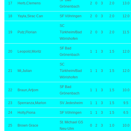
SF Bad
17
Herb,Clemens
2
0
3
2.0
13.0
Grönenbach
18
Yayla,Sirac Can
SF Vöhringen
2
0
3
2.0
12.0
SC
19
Putz,Florian
Türkheim/Bad
2
0
3
2.0
11.5
Wörishofen
SF Bad
20
Leopold,Moritz
1
1
3
1.5
12.0
Grönenbach
SC
21
Mi,Julian
Türkheim/Bad
1
1
3
1.5
12.0
Wörishofen
SF Bad
22
Braun,Artjom
1
1
3
1.5
10.0
Grönenbach
23
Sperranza,Marlon
SV Jedesheim
1
1
3
1.5
9.5
24
Holly,Fiona
SF Vöhringen
1
1
3
1.5
6.5
St. Michael GS
25
Brown Grace
0
2
3
1.0
10.0
Neu-Ulm