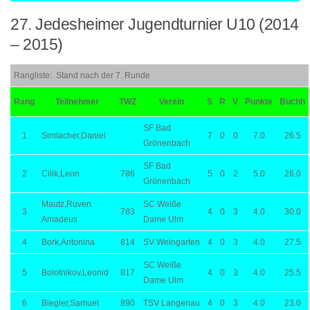
27. Jedesheimer Jugendturnier U10 (2014
– 2015)
Rangliste: Stand nach der 7. Runde
Rang
Teilnehmer
TWZ
Verein
S
R
V
Punkte
Buchh
SF Bad
1
Simlacher,Daniel
7
0
0
7.0
26.5
Grönenbach
SF Bad
2
Cilik,Leon
786
5
0
2
5.0
26.0
Grönenbach
Mautz,Ruven
SC Weiße
3
783
4
0
3
4.0
30.0
Amadeus
Dame Ulm
4
Bork,Antonina
814
SV Weingarten
4
0
3
4.0
27.5
SC Weiße
5
Bolotnikov,Leonid
817
4
0
3
4.0
25.5
Dame Ulm
6
Biegler,Samuel
890
TSV Langenau
4
0
3
4.0
23.0