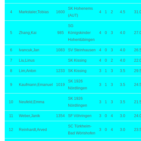
SK Hohenems
4
Markstaler,Tobias
1600
4
1
2
4.5
31.
(AUT)
SG
5
Zhang,Kai
985
Königskinder
4
0
3
4.0
27.
Hohentübingen
6
Ivancuk,Jan
1083
SV Steinhausen
4
0
3
4.0
26.
7
Liu,Linus
SK Kissing
4
0
2
4.0
22.
8
Lim,Anton
1233
SK Kissing
3
1
3
3.5
29.
SK 1926
9
Kaufmann,Emanuel
1019
3
1
3
3.5
24.
Nördlingen
SK 1926
10
Neufeld,Emma
3
1
3
3.5
21.
Nördlingen
11
Weber,Janik
1354
SF Vöhringen
3
0
4
3.0
24.
SC Türkheim-
12
Reinhardt,Arved
3
0
4
3.0
23.
Bad Wörishofen