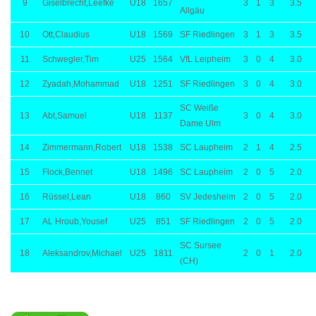
9
Giselbrecht,Leefke
U18
1657
3
1
3
3.5
Allgäu
10
Ott,Claudius
U18
1569
SF Riedlingen
3
1
3
3.5
11
Schwegler,Tim
U25
1564
VfL Leipheim
3
0
4
3.0
12
Zyadah,Mohammad
U18
1251
SF Riedlingen
3
0
4
3.0
SC Weiße
13
Abt,Samuel
U18
1137
3
0
4
3.0
Dame Ulm
14
Zimmermann,Robert
U18
1538
SC Laupheim
2
1
4
2.5
15
Flock,Bennet
U18
1496
SC Laupheim
2
0
5
2.0
16
Rüssel,Lean
U18
860
SV Jedesheim
2
0
5
2.0
17
AL Hroub,Yousef
U25
851
SF Riedlingen
2
0
5
2.0
SC Sursee
18
Aleksandrov,Michael
U25
1811
2
0
1
2.0
(CH)