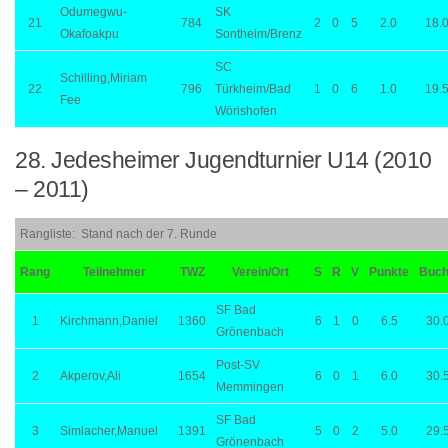
Odumegwu-
SK
21
784
2
0
5
2.0
18.
Okafoakpu
Sontheim/Brenz
SC
Schilling,Miriam
22
796
Türkheim/Bad
1
0
6
1.0
19.
Fee
Wörishofen
28. Jedesheimer Jugendturnier U14 (2010
– 2011)
Rangliste: Stand nach der 7. Runde
Rang
Teilnehmer
TWZ
Verein/Ort
S
R
V
Punkte
Buc
SF Bad
1
Kirchmann,Daniel
1360
6
1
0
6.5
30.
Grönenbach
Post-SV
2
Akperov,Ali
1654
6
0
1
6.0
30.
Memmingen
SF Bad
3
Simlacher,Manuel
1391
5
0
2
5.0
29.
Grönenbach