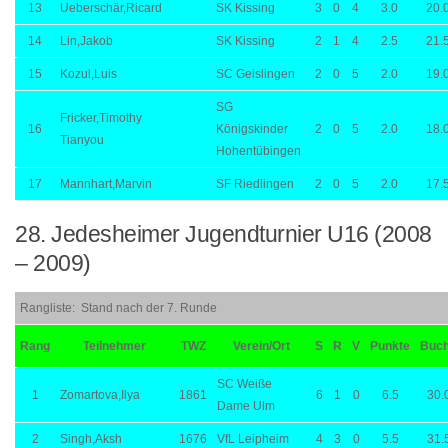
13
Ueberschär,Ricard
SK Kissing
3
0
4
3.0
20.
14
Lin,Jakob
SK Kissing
2
1
4
2.5
21.
15
Kozul,Luis
SC Geislingen
2
0
5
2.0
19.
SG
Fricker,Timothy
16
Königskinder
2
0
5
2.0
18.
Tianyou
Hohentübingen
17
Mannhart,Marvin
SF Riedlingen
2
0
5
2.0
17.
28. Jedesheimer Jugendturnier U16 (2008
– 2009)
Rangliste: Stand nach der 7. Runde
Rang
Teilnehmer
TWZ
Verein/Ort
S
R
V
Punkte
Buc
SC Weiße
1
Zomartova,Ilya
1861
6
1
0
6.5
30.
Dame Ulm
2
Singh,Aksh
1676
VfL Leipheim
4
3
0
5.5
31.