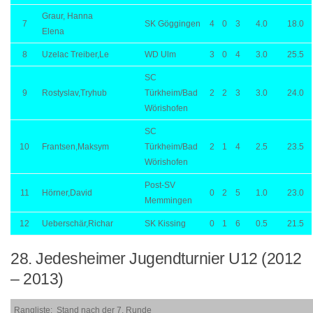
Graur, Hanna
7
SK Göggingen
4
0
3
4.0
18.0
Elena
8
Uzelac Treiber,Le
WD Ulm
3
0
4
3.0
25.5
SC
9
Rostyslav,Tryhub
Türkheim/Bad
2
2
3
3.0
24.0
Wörishofen
SC
10
Frantsen,Maksym
Türkheim/Bad
2
1
4
2.5
23.5
Wörishofen
Post-SV
11
Hörner,David
0
2
5
1.0
23.0
Memmingen
12
Ueberschär,Richar
SK Kissing
0
1
6
0.5
21.5
28. Jedesheimer Jugendturnier U12 (2012
– 2013)
Rangliste: Stand nach der 7. Runde