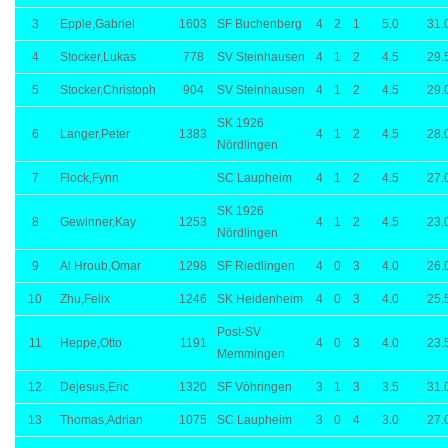
3
Epple,Gabriel
1603
SF Buchenberg
4
2
1
5.0
31.
4
Stocker,Lukas
778
SV Steinhausen
4
1
2
4.5
29.
5
Stocker,Christoph
904
SV Steinhausen
4
1
2
4.5
29.
SK 1926
6
Langer,Peter
1383
4
1
2
4.5
28.
Nördlingen
7
Flock,Fynn
SC Laupheim
4
1
2
4.5
27.
SK 1926
8
Gewinner,Kay
1253
4
1
2
4.5
23.
Nördlingen
9
Al Hroub,Omar
1298
SF Riedlingen
4
0
3
4.0
26.
10
Zhu,Felix
1246
SK Heidenheim
4
0
3
4.0
25.
Post-SV
11
Heppe,Otto
1191
4
0
3
4.0
23.
Memmingen
12
Dejesus,Eric
1320
SF Vöhringen
3
1
3
3.5
31.
13
Thomas,Adrian
1075
SC Laupheim
3
0
4
3.0
27.