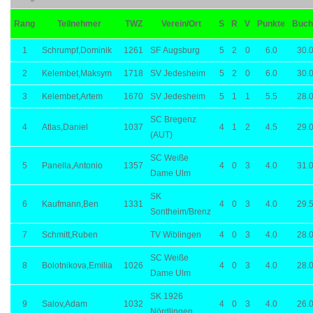
Rang
Teilnehmer
TWZ
Verein/Ort
S
R
V
Punkte
Buch
1
Schrumpf,Dominik
1261
SF Augsburg
5
2
0
6.0
30.
2
Kelembet,Maksym
1718
SV Jedesheim
5
2
0
6.0
30.
3
Kelembet,Artem
1670
SV Jedesheim
5
1
1
5.5
28.
SC Bregenz
4
Atlas,Daniel
1037
4
1
2
4.5
29.
(AUT)
SC Weiße
5
Panella,Antonio
1357
4
0
3
4.0
31.
Dame Ulm
SK
6
Kaufmann,Ben
1331
4
0
3
4.0
29.
Sontheim/Brenz
7
Schmitt,Ruben
TV Wiblingen
4
0
3
4.0
28.
SC Weiße
8
Bolotnikova,Emilia
1026
4
0
3
4.0
28.
Dame Ulm
SK 1926
9
Salov,Adam
1032
4
0
3
4.0
26.
Nördlingen