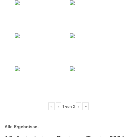
«
‹
›
»
1
von
2
Alle Ergebnisse: