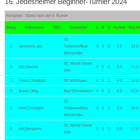
16. Jedesheimer Beginner-Turnier 2024
Rangliste: Stand nach der 5. Runde
Rang
Teilnehmer
TWZ
Verein/Ort
S
R
V
Punkte
Buch
SC
1
Jenewein,Jan
Türkheim/Bad
5
0
0
5.0
13.0
Wörishofen
SC Weiße Dame
2
Abt,Salome
4
0
1
4.0
17.0
Ulm
3
Franz,Christoph
SF Vöhringen
4
0
1
4.0
14.0
4
Braun,Oleg
Bad Grönenbach
4
0
1
4.0
13.0
SC
5
Hörl,Christoph
Türkheim/Bad
3
0
2
3.0
18.0
Wörishofen
SC Weiße Dame
6
Abt,Benjamin
3
0
2
3.0
17.0
Ulm