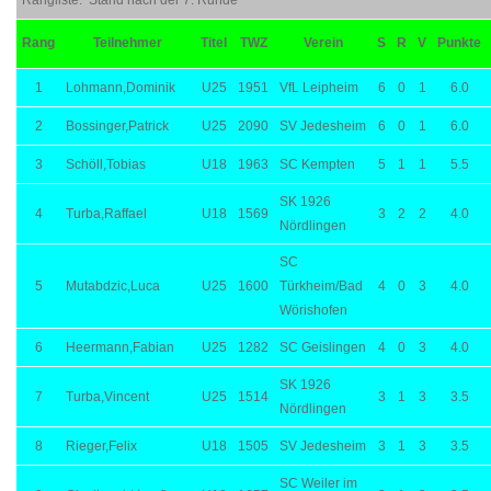
Rangliste: Stand nach der 7. Runde
Rang
Teilnehmer
Titel
TWZ
Verein
S
R
V
Punkte
1
Lohmann,Dominik
U25
1951
VfL Leipheim
6
0
1
6.0
2
Bossinger,Patrick
U25
2090
SV Jedesheim
6
0
1
6.0
3
Schöll,Tobias
U18
1963
SC Kempten
5
1
1
5.5
SK 1926
4
Turba,Raffael
U18
1569
3
2
2
4.0
Nördlingen
SC
5
Mutabdzic,Luca
U25
1600
Türkheim/Bad
4
0
3
4.0
Wörishofen
6
Heermann,Fabian
U25
1282
SC Geislingen
4
0
3
4.0
SK 1926
7
Turba,Vincent
U25
1514
3
1
3
3.5
Nördlingen
8
Rieger,Felix
U18
1505
SV Jedesheim
3
1
3
3.5
SC Weiler im