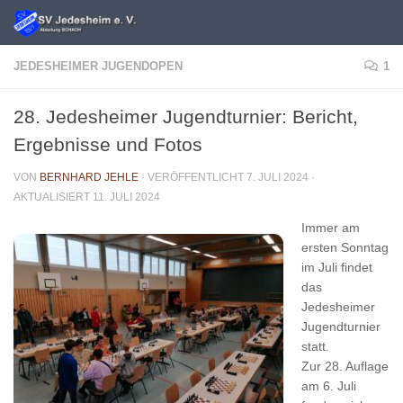
Unter dem Inhalt
JEDESHEIMER JUGENDOPEN
1
28. Jedesheimer Jugendturnier: Bericht,
Ergebnisse und Fotos
VON
BERNHARD JEHLE
· VERÖFFENTLICHT
7. JULI 2024
·
AKTUALISIERT
11. JULI 2024
Immer am
ersten Sonntag
im Juli findet
das
Jedesheimer
Jugendturnier
statt.
Zur 28. Auflage
am 6. Juli