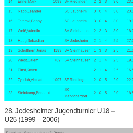
14
Enner,Mark
1099
SF Riedlingen
2
2
3
3.0
23.
15
Rapp,Leander
SC Laupheim
3
0
4
3.0
23.
16
Tatarski,Bobby
SC Laupheim
3
0
4
3.0
19.
17
Weiß,Valentin
SV Steinhausen
2
2
3
3.0
18.
18
Haug,Sebastian
SV Jedesheim
2
1
4
2.5
27.
19
Schöllhorn,Jonas
1183
SV Steinhausen
1
3
3
2.5
21.
20
Wiest,Calem
789
SV Steinhausen
2
1
4
2.5
19.
21
Fürst,Kaven
2
1
4
2.5
16.
22
Zyadah,Ahmad
1007
SF Riedlingen
2
0
5
2.0
22.
SK
23
Steinkamp,Benedikt
2
0
5
2.0
18.
Marktoberdorf
28. Jedesheimer Jugendturnier U18 –
U25 (1999 – 2006)