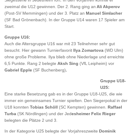
zweimal die U12 gewinnen. Der 2. Rang ging an
Ali Akperov
(Post-SV Memmingen) und der 3. Platz an
Manuel Simlacher
(SF Bad Grönenbach). In der Gruppe U14 waren 17 Spieler am
Start.
Gruppe U16:
Auch die Altersgruppe U16 war mit 23 Teilnehmer sehr gut
besucht. Hier gewann Turnierfavorit
Ilya Zomartova
(WD Ulm)
ohne große Probleme. Ilya blieb ohne Niederlage und erreichte
6,5 Punkte. Rang 2 belegte
Aksh Sing
(VfL Leipheim) vor
Gabriel Epple
(SF Buchenberg)
.
Gruppe U18-
U25:
Eine starke Besetzung gab es in der Gruppe U18-U25, die wie
immer ein gemeinsames Turnier spielten. Den Siegerpokal in der
U18 konnten
Tobias Schöll
(SC Kempten) gewinnen.
Raffael
Turba
(SK Nördlingen) und der Jed
esheimer Felix Rieger
belegten die Plätze 2 und 3.
In der Kategorie U25 belegte der Vorjahreszweite
Dominik