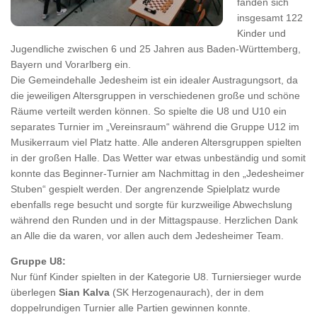
fanden sich
insgesamt 122
Kinder und
Jugendliche zwischen 6 und 25 Jahren aus Baden-Württemberg,
Bayern und Vorarlberg ein.
Die Gemeindehalle Jedesheim ist ein idealer Austragungsort, da
die jeweiligen Altersgruppen in verschiedenen große und schöne
Räume verteilt werden können. So spielte die U8 und U10 ein
separates Turnier im „Vereinsraum“ während die Gruppe U12 im
Musikerraum viel Platz hatte. Alle anderen Altersgruppen spielten
in der großen Halle. Das Wetter war etwas unbeständig und somit
konnte das Beginner-Turnier am Nachmittag in den „Jedesheimer
Stuben“ gespielt werden. Der angrenzende Spielplatz wurde
ebenfalls rege besucht und sorgte für kurzweilige Abwechslung
während den Runden und in der Mittagspause. Herzlichen Dank
an Alle die da waren, vor allen auch dem Jedesheimer Team.
Gruppe U8:
Nur fünf Kinder spielten in der Kategorie U8. Turniersieger wurde
überlegen
Sian Kalva
(SK Herzogenaurach), der in dem
doppelrundigen Turnier alle Partien gewinnen konnte.