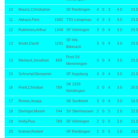
10
Maunz,Christopher
SF Riedlingen
4
0
3
4.0
24.
11
Akkaya,Pars
1082
TSV Langenau
4
0
3
4.0
23.
12
Rakhimov,Arthur
1349
SF Vöhringen
3
0
4
3.0
25.
SF HN-
13
Ilnizki,David
1191
3
0
4
3.0
25.
Biberach
Post-SV
13
Weiland,Jonathan
869
3
0
4
3.0
25.
Memmingen
15
Schrumpf,Benjamin
SF Augsburg
3
0
4
3.0
21.
SK 1926
16
Frieß,Christian
789
3
0
4
3.0
20.
Nördlingen
17
Rinner,Jesaja
SK Sontheim
3
0
4
3.0
16.
18
Deringer,Maxim
744
SV Steinhausen
2
0
5
2.0
22.
19
Holly,Pius
769
SF Vöhringen
2
0
5
2.0
21.
20
Krämer,Robert
SF Riedlingen
2
0
5
2.0
19.