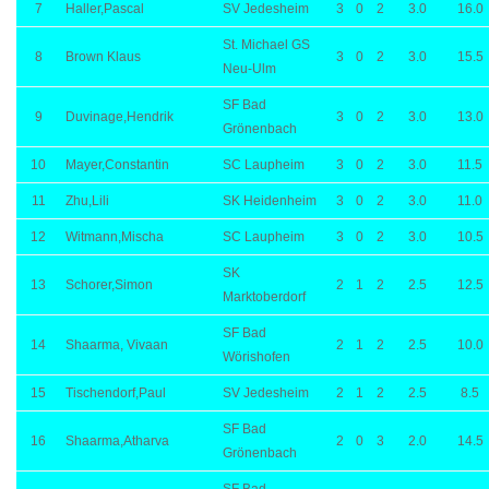
7
Haller,Pascal
SV Jedesheim
3
0
2
3.0
16.0
St. Michael GS
8
Brown Klaus
3
0
2
3.0
15.5
Neu-Ulm
SF Bad
9
Duvinage,Hendrik
3
0
2
3.0
13.0
Grönenbach
10
Mayer,Constantin
SC Laupheim
3
0
2
3.0
11.5
11
Zhu,Lili
SK Heidenheim
3
0
2
3.0
11.0
12
Witmann,Mischa
SC Laupheim
3
0
2
3.0
10.5
SK
13
Schorer,Simon
2
1
2
2.5
12.5
Marktoberdorf
SF Bad
14
Shaarma, Vivaan
2
1
2
2.5
10.0
Wörishofen
15
Tischendorf,Paul
SV Jedesheim
2
1
2
2.5
8.5
SF Bad
16
Shaarma,Atharva
2
0
3
2.0
14.5
Grönenbach