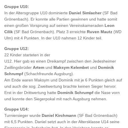
Gruppe U10:
In der Altersgruppe U10 dominierte
Daniel Simlacher
(SF Bad
Grönenbach). Er konnte alle Partien gewinnen und hatte somit
einen großen Vorsprung auf seinen Vereinskameraden
Leon
Cilik
(SF Bad Grönenbach). Platz 3 erreichte
Ruven Mautz
(WD
Ulm) mit 4 Punkten. In der U10 nahmen 12 Kinder teil.
Gruppe U12:
22 Kinder starteten in der
U12. Hier gab es einen Dreikampf zwischen den Jedesheimer
Zwillingsbrüder
Artem
und
Maksym Kelembet
und
Dominik
Schrumpf
(Schachfreunde Augsburg).
Am Ende waren Maksym und Dominik mit je 6 Punkten gleich auf
und auch die sog. Zweitwertung brachte keinen Sieger hervor.
Erst in der Drittwertung hatte
Dominik Schrumpf
die Nase vorn
und konnte den Siegerpokal mit nach Augsburg nehmen.
Gruppe U14:
Turniersieger wurde
Daniel Kirchmann
(SF Bad Grönenbach)
mit 6,5 Punkten. Daniel setzt auch in der Altersklasse U14 seine
Siegesserie in Jedesheim fort. In den Vorjahren konnte er