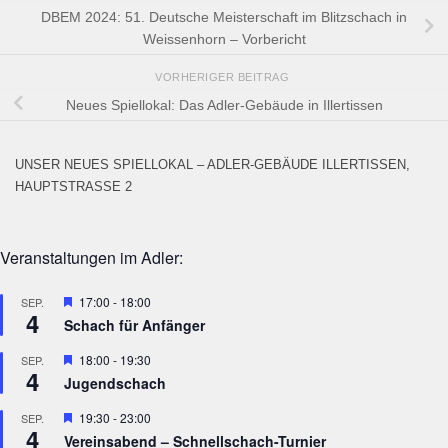
DBEM 2024: 51. Deutsche Meisterschaft im Blitzschach in
Weissenhorn – Vorbericht
VORHERIGER BEITRAG
Neues Spiellokal: Das Adler-Gebäude in Illertissen
UNSER NEUES SPIELLOKAL – ADLER-GEBÄUDE ILLERTISSEN,
HAUPTSTRASSE 2
Veranstaltungen im Adler:
Hervorgehoben
17:00
-
18:00
SEP.
4
Schach für Anfänger
Hervorgehoben
18:00
-
19:30
SEP.
4
Jugendschach
Hervorgehoben
19:30
-
23:00
SEP.
4
Vereinsabend – Schnellschach-Turnier