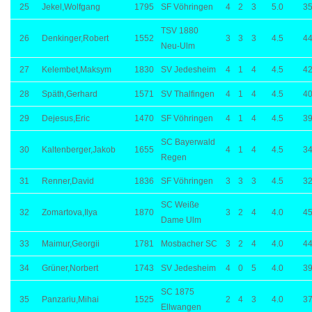
25
Jekel,Wolfgang
1795
SF Vöhringen
4
2
3
5.0
35
TSV 1880
26
Denkinger,Robert
1552
3
3
3
4.5
44
Neu-Ulm
27
Kelembet,Maksym
1830
SV Jedesheim
4
1
4
4.5
42
28
Späth,Gerhard
1571
SV Thalfingen
4
1
4
4.5
40
29
Dejesus,Eric
1470
SF Vöhringen
4
1
4
4.5
39
SC Bayerwald
30
Kaltenberger,Jakob
1655
4
1
4
4.5
34
Regen
31
Renner,David
1836
SF Vöhringen
3
3
3
4.5
32
SC Weiße
32
Zomartova,Ilya
1870
3
2
4
4.0
45
Dame Ulm
33
Maimur,Georgii
1781
Mosbacher SC
3
2
4
4.0
44
34
Grüner,Norbert
1743
SV Jedesheim
4
0
5
4.0
39
SC 1875
35
Panzariu,Mihai
1525
2
4
3
4.0
37
Ellwangen