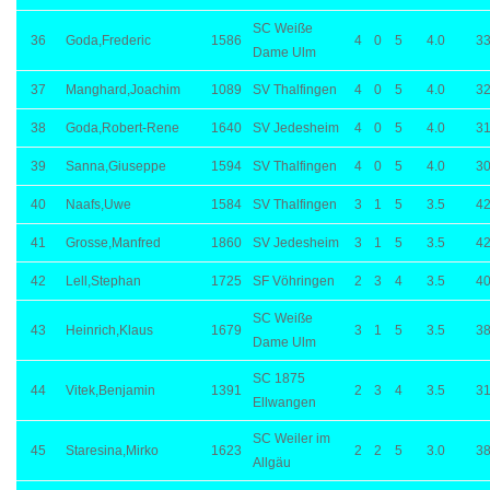
SC Weiße
36
Goda,Frederic
1586
4
0
5
4.0
33
Dame Ulm
37
Manghard,Joachim
1089
SV Thalfingen
4
0
5
4.0
32
38
Goda,Robert-Rene
1640
SV Jedesheim
4
0
5
4.0
31
39
Sanna,Giuseppe
1594
SV Thalfingen
4
0
5
4.0
30
40
Naafs,Uwe
1584
SV Thalfingen
3
1
5
3.5
42
41
Grosse,Manfred
1860
SV Jedesheim
3
1
5
3.5
42
42
Lell,Stephan
1725
SF Vöhringen
2
3
4
3.5
40
SC Weiße
43
Heinrich,Klaus
1679
3
1
5
3.5
38
Dame Ulm
SC 1875
44
Vitek,Benjamin
1391
2
3
4
3.5
31
Ellwangen
SC Weiler im
45
Staresina,Mirko
1623
2
2
5
3.0
38
Allgäu