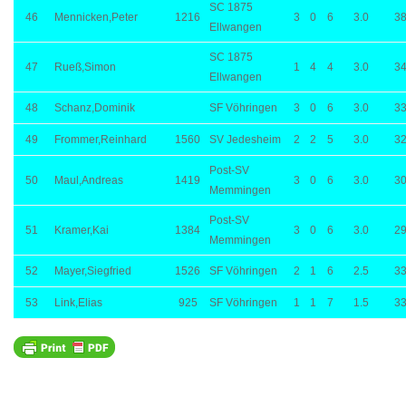
SC 1875
46
Mennicken,Peter
1216
3
0
6
3.0
38
Ellwangen
SC 1875
47
Rueß,Simon
1
4
4
3.0
34
Ellwangen
48
Schanz,Dominik
SF Vöhringen
3
0
6
3.0
33
49
Frommer,Reinhard
1560
SV Jedesheim
2
2
5
3.0
32
Post-SV
50
Maul,Andreas
1419
3
0
6
3.0
30
Memmingen
Post-SV
51
Kramer,Kai
1384
3
0
6
3.0
29
Memmingen
52
Mayer,Siegfried
1526
SF Vöhringen
2
1
6
2.5
33
53
Link,Elias
925
SF Vöhringen
1
1
7
1.5
33