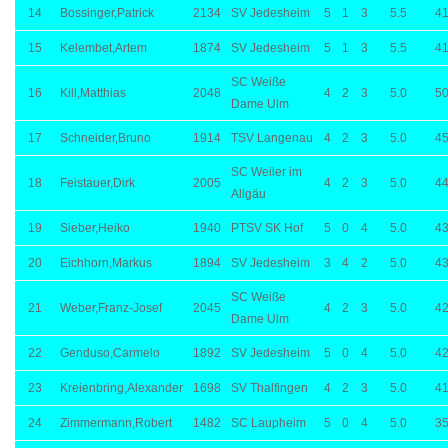
14
Bossinger,Patrick
2134
SV Jedesheim
5
1
3
5.5
41
15
Kelembet,Artem
1874
SV Jedesheim
5
1
3
5.5
41
SC Weiße
16
Kill,Matthias
2048
4
2
3
5.0
50
Dame Ulm
17
Schneider,Bruno
1914
TSV Langenau
4
2
3
5.0
45
SC Weiler im
18
Feistauer,Dirk
2005
4
2
3
5.0
44
Allgäu
19
Sieber,Heiko
1940
PTSV SK Hof
5
0
4
5.0
43
20
Eichhorn,Markus
1894
SV Jedesheim
3
4
2
5.0
43
SC Weiße
21
Weber,Franz-Josef
2045
4
2
3
5.0
42
Dame Ulm
22
Genduso,Carmelo
1892
SV Jedesheim
5
0
4
5.0
42
23
Kreienbring,Alexander
1698
SV Thalfingen
4
2
3
5.0
41
24
Zimmermann,Robert
1482
SC Laupheim
5
0
4
5.0
35