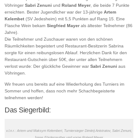
Vöhringer
Sabri Zenuni
und
Roland Meyer
, die beide 7 Punkte
erreichten. Bester Jugendlicher war der 13-jährige
Artem
Kelembet
(SV Jedesheim) mit 5,5 Punkten auf Rang 15. Eine
Flasche Wein bekam
Siegfried Mayer
als ältester Teilnehmer (86
Jahre).
Die Teilnehmer und Zuschauer waren von den schönen
Räumlichkeiten begeistert und Restaurant-Besitzerin Sabrina
sorgte für einen reibungslosen Ablauf. Herzlichen Dank für den
Restaurant-Gutschein über 50€, der unter allen Teilnehmern
verlost wurde: Der glückliche Gewinner war
Sabri Zenuni
aus
Vöhringen.
Wir freuen uns bereits auf eine Wiederholung des Turniers im
Sommer und hoffen, dass noch mehr Schachbegeisterte
teilnehmen werden!
Das Siegerbild:
v.l.n.r.: Artem und Maksym Kelembert, Turniersieger Dimitrij Anistratov, Sabri Zenuni,
Jonas Förderreuther und vorne Roland Mayer.