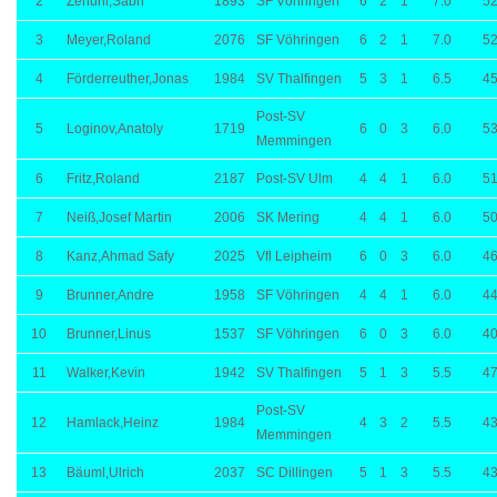
2
Zenuni,Sabri
1893
SF Vöhringen
6
2
1
7.0
52
3
Meyer,Roland
2076
SF Vöhringen
6
2
1
7.0
52
4
Förderreuther,Jonas
1984
SV Thalfingen
5
3
1
6.5
45
Post-SV
5
Loginov,Anatoly
1719
6
0
3
6.0
53
Memmingen
6
Fritz,Roland
2187
Post-SV Ulm
4
4
1
6.0
51
7
Neiß,Josef Martin
2006
SK Mering
4
4
1
6.0
50
8
Kanz,Ahmad Safy
2025
Vfl Leipheim
6
0
3
6.0
46
9
Brunner,Andre
1958
SF Vöhringen
4
4
1
6.0
44
10
Brunner,Linus
1537
SF Vöhringen
6
0
3
6.0
40
11
Walker,Kevin
1942
SV Thalfingen
5
1
3
5.5
47
Post-SV
12
Hamlack,Heinz
1984
4
3
2
5.5
43
Memmingen
13
Bäuml,Ulrich
2037
SC Dillingen
5
1
3
5.5
43