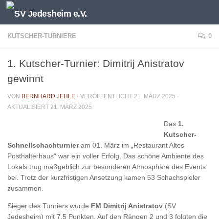
Unter dem Inhalt
KUTSCHER-TURNIERE
0
1. Kutscher-Turnier: Dimitrij Anistratov
gewinnt
VON
BERNHARD JEHLE
· VERÖFFENTLICHT
21. MÄRZ 2025
·
AKTUALISIERT
21. MÄRZ 2025
Das
1.
Kutscher-
Schnellschachturnier
am 01. März im „Restaurant Altes
Posthalterhaus“ war ein voller Erfolg.
Das schöne Ambiente des
Lokals trug maßgeblich zur besonderen Atmosphäre des Events
bei. Trotz der kurzfristigen Ansetzung kamen 53 Schachspieler
zusammen.
Sieger des Turniers wurde
FM Dimitrij Anistratov
(SV
Jedesheim) mit 7,5 Punkten. Auf den Rängen 2 und 3 folgten die