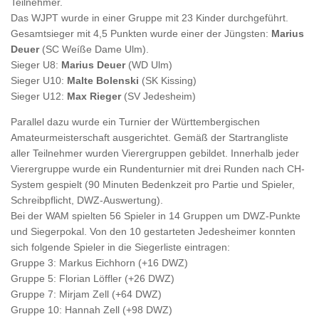
Teilnehmer.
Das WJPT wurde in einer Gruppe mit 23 Kinder durchgeführt.
Gesamtsieger mit 4,5 Punkten wurde einer der Jüngsten:
Marius
Deuer
(SC Weíße Dame Ulm).
Sieger U8:
Marius Deuer
(WD Ulm)
Sieger U10:
Malte Bolenski
(SK Kissing)
Sieger U12:
Max Rieger
(SV Jedesheim)
Parallel dazu wurde ein Turnier der Württembergischen
Amateurmeisterschaft ausgerichtet. Gemäß der Startrangliste
aller Teilnehmer wurden Vierergruppen gebildet. Innerhalb jeder
Vierergruppe wurde ein Rundenturnier mit drei Runden nach CH-
System gespielt (90 Minuten Bedenkzeit pro Partie und Spieler,
Schreibpflicht, DWZ-Auswertung).
Bei der WAM spielten 56 Spieler in 14 Gruppen um DWZ-Punkte
und Siegerpokal. Von den 10 gestarteten Jedesheimer konnten
sich folgende Spieler in die Siegerliste eintragen:
Gruppe 3: Markus Eichhorn (+16 DWZ)
Gruppe 5: Florian Löffler (+26 DWZ)
Gruppe 7: Mirjam Zell (+64 DWZ)
Gruppe 10: Hannah Zell (+98 DWZ)