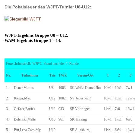
Die Pokalsieger des WJPT-Turnier U8-U12:
WJPT-Ergebnis Gruppe U8 – U12:
WAM-Ergebnis Gruppe 1 – 14:
Fortschrittstabelle WJPT: Stand nach der 5. Runde
Nr.
Teilnehmer
Tite
TWZ
Verein/Ort
1
2
3
1.
Deuer,Marius
U8
1003
SC Weiße Dame Ulm
10w1
15s1
7w1
2.
Rieger,Max
U12
1082
SV Jedesheim
18w1
13s1
12w½
3.
Geßner,Patrick
U12
933
SF Vöhringen
14w1
7s0
16w1
4.
Bolenski,Malte
U10
961
SK Kissing
16w1
17s1
6w0
5.
Bui,Lena Cam-My
U10
SF Augsburg
11w1
6s½
13w1