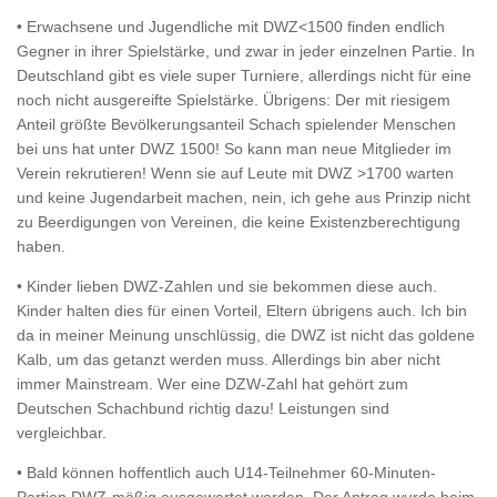
• Erwachsene und Jugendliche mit DWZ<1500 finden endlich
Gegner in ihrer Spielstärke, und zwar in jeder einzelnen Partie. In
Deutschland gibt es viele super Turniere, allerdings nicht für eine
noch nicht ausgereifte Spielstärke. Übrigens: Der mit riesigem
Anteil größte Bevölkerungsanteil Schach spielender Menschen
bei uns hat unter DWZ 1500! So kann man neue Mitglieder im
Verein rekrutieren! Wenn sie auf Leute mit DWZ >1700 warten
und keine Jugendarbeit machen, nein, ich gehe aus Prinzip nicht
zu Beerdigungen von Vereinen, die keine Existenzberechtigung
haben.
• Kinder lieben DWZ-Zahlen und sie bekommen diese auch.
Kinder halten dies für einen Vorteil, Eltern übrigens auch. Ich bin
da in meiner Meinung unschlüssig, die DWZ ist nicht das goldene
Kalb, um das getanzt werden muss. Allerdings bin aber nicht
immer Mainstream. Wer eine DZW-Zahl hat gehört zum
Deutschen Schachbund richtig dazu! Leistungen sind
vergleichbar.
• Bald können hoffentlich auch U14-Teilnehmer 60-Minuten-
Partien DWZ-mäßig ausgewertet werden. Der Antrag wurde beim