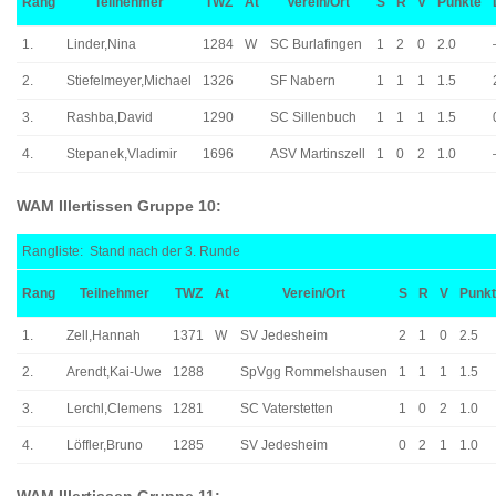
Rang
Teilnehmer
TWZ
At
Verein/Ort
S
R
V
Punkte
1.
Linder,Nina
1284
W
SC Burlafingen
1
2
0
2.0
2.
Stiefelmeyer,Michael
1326
SF Nabern
1
1
1
1.5
3.
Rashba,David
1290
SC Sillenbuch
1
1
1
1.5
4.
Stepanek,Vladimir
1696
ASV Martinszell
1
0
2
1.0
WAM Illertissen Gruppe 10:
Rangliste: Stand nach der 3. Runde
Rang
Teilnehmer
TWZ
At
Verein/Ort
S
R
V
Punk
1.
Zell,Hannah
1371
W
SV Jedesheim
2
1
0
2.5
2.
Arendt,Kai-Uwe
1288
SpVgg Rommelshausen
1
1
1
1.5
3.
Lerchl,Clemens
1281
SC Vaterstetten
1
0
2
1.0
4.
Löffler,Bruno
1285
SV Jedesheim
0
2
1
1.0