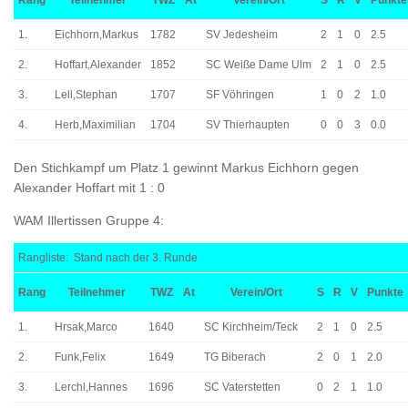
Rang
Teilnehmer
TWZ
At
Verein/Ort
S
R
V
Punkte
1.
Eichhorn,Markus
1782
SV Jedesheim
2
1
0
2.5
2.
Hoffart,Alexander
1852
SC Weiße Dame Ulm
2
1
0
2.5
3.
Lell,Stephan
1707
SF Vöhringen
1
0
2
1.0
4.
Herb,Maximilian
1704
SV Thierhaupten
0
0
3
0.0
Den Stichkampf um Platz 1 gewinnt Markus Eichhorn gegen
Alexander Hoffart mit 1 : 0
WAM Illertissen Gruppe 4:
Rangliste: Stand nach der 3. Runde
Rang
Teilnehmer
TWZ
At
Verein/Ort
S
R
V
Punkte
1.
Hrsak,Marco
1640
SC Kirchheim/Teck
2
1
0
2.5
2.
Funk,Felix
1649
TG Biberach
2
0
1
2.0
3.
Lerchl,Hannes
1696
SC Vaterstetten
0
2
1
1.0