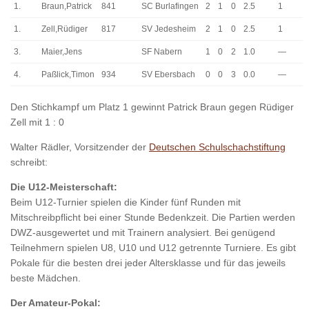
1.
Braun,Patrick
841
SC Burlafingen
2
1
0
2.5
1
1.
Zell,Rüdiger
817
SV Jedesheim
2
1
0
2.5
1
3.
Maier,Jens
SF Nabern
1
0
2
1.0
—
4.
Paßlick,Timon
934
SV Ebersbach
0
0
3
0.0
—
Den Stichkampf um Platz 1 gewinnt Patrick Braun gegen Rüdiger
Zell mit 1 : 0
Walter Rädler, Vorsitzender der
Deutschen Schulschachstiftung
schreibt:
Die U12-Meisterschaft:
Beim U12-Turnier spielen die Kinder fünf Runden mit
Mitschreibpflicht bei einer Stunde Bedenkzeit. Die Partien werden
DWZ-ausgewertet und mit Trainern analysiert. Bei genügend
Teilnehmern spielen U8, U10 und U12 getrennte Turniere. Es gibt
Pokale für die besten drei jeder Altersklasse und für das jeweils
beste Mädchen.
Der Amateur-Pokal: