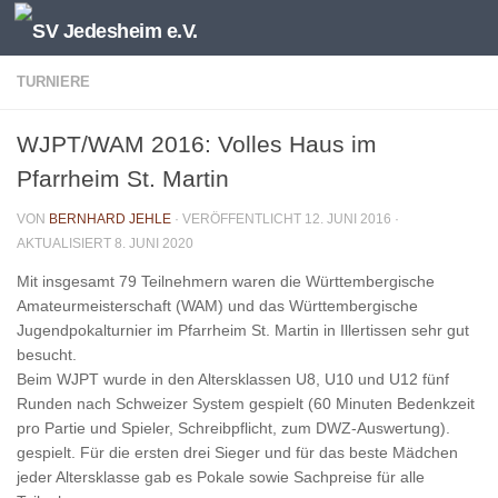
Unter dem Inhalt
TURNIERE
WJPT/WAM 2016: Volles Haus im
Pfarrheim St. Martin
VON
BERNHARD JEHLE
· VERÖFFENTLICHT
12. JUNI 2016
·
AKTUALISIERT
8. JUNI 2020
Mit insgesamt 79 Teilnehmern waren die Württembergische
Amateurmeisterschaft (WAM) und das Württembergische
Jugendpokalturnier im Pfarrheim St. Martin in Illertissen sehr gut
besucht.
Beim WJPT wurde in den Altersklassen U8, U10 und U12 fünf
Runden nach Schweizer System gespielt (60 Minuten Bedenkzeit
pro Partie und Spieler, Schreibpflicht, zum DWZ-Auswertung).
gespielt. Für die ersten drei Sieger und für das beste Mädchen
jeder Altersklasse gab es Pokale sowie Sachpreise für alle