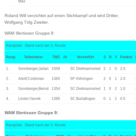
Max
Roland Will verzichtet auf einen Stichkampf und wird Dritter,
Wolfgang Tölg Zweiter.
WAM Illertissen Gruppe 8:
Rangliste: Stand nach der 3. Runde
Rang
Teilnehmer
TWZ
At
Verein/Ort
S
R
V
Punkte
1.
Sonnberger,Julian
1509
SC Dietmannsried
2
1
0
2.5
2.
Adolf,Corbinian
1365
SF Vöhringen
2
0
1
2.0
3.
Sonnberger,Bernd
1354
SC Dietmannsried
1
0
2
1.0
4.
Linder,Yannik
1385
SC Burlafingen
0
1
2
0.5
WAM Illertissen Gruppe 9:
Rangliste: Stand nach der 3. Runde