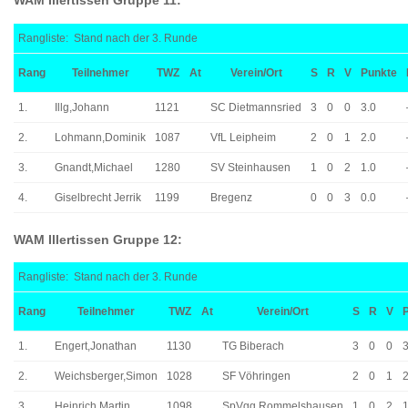
WAM Illertissen Gruppe 11:
Rangliste: Stand nach der 3. Runde
Rang
Teilnehmer
TWZ
At
Verein/Ort
S
R
V
Punkte
1.
Illg,Johann
1121
SC Dietmannsried
3
0
0
3.0
2.
Lohmann,Dominik
1087
VfL Leipheim
2
0
1
2.0
3.
Gnandt,Michael
1280
SV Steinhausen
1
0
2
1.0
4.
Giselbrecht Jerrik
1199
Bregenz
0
0
3
0.0
WAM Illertissen Gruppe 12:
Rangliste: Stand nach der 3. Runde
Rang
Teilnehmer
TWZ
At
Verein/Ort
S
R
V
1.
Engert,Jonathan
1130
TG Biberach
3
0
0
3
2.
Weichsberger,Simon
1028
SF Vöhringen
2
0
1
2
3.
Heinrich,Martin
1098
SpVgg Rommelshausen
1
0
2
1