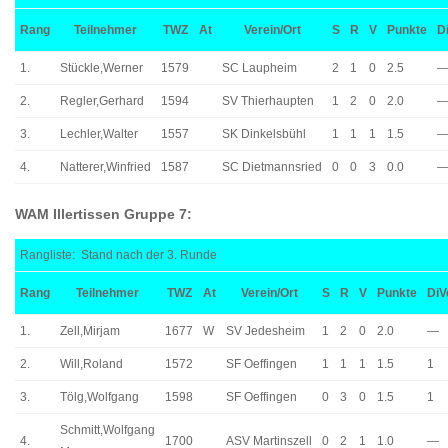
Rang
Teilnehmer
TWZ
At
Verein/Ort
S
R
V
Punkte
D
1.
Stückle,Werner
1579
SC Laupheim
2
1
0
2.5
2.
Regler,Gerhard
1594
SV Thierhaupten
1
2
0
2.0
3.
Lechler,Walter
1557
SK Dinkelsbühl
1
1
1
1.5
4.
Natterer,Winfried
1587
SC Dietmannsried
0
0
3
0.0
WAM Illertissen Gruppe 7:
Rangliste: Stand nach der 3. Runde
Rang
Teilnehmer
TWZ
At
Verein/Ort
S
R
V
Punkte
DiV
1.
Zell,Mirjam
1677
W
SV Jedesheim
1
2
0
2.0
—
2.
Will,Roland
1572
SF Oeffingen
1
1
1
1.5
1
3.
Tölg,Wolfgang
1598
SF Oeffingen
0
3
0
1.5
1
Schmitt,Wolfgang
4.
1700
ASV Martinszell
0
2
1
1.0
—