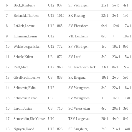
6.
Böck,Kimberly
U12
937
SF Vöhringen
21s1
5w½
4s1
7.
Bolenski,Thorben
U12
1015
SK Kissing
22s1
3w1
1s0
8.
Paßlick,Lorenz
U12
865
SV Ebersbach
9w1
12s0
17w1
9.
Lohmann,Laurin
U12
VfL Leipheim
8s0
+
10w1
10.
Weichsberger,Eliah
U12
772
SF Vöhringen
1s0
19w1
9s0
11.
Schiele,Kilian
U8
872
SV Lauf
5s0
23w1
15w1
12.
Ruff,Marc
U12
968
SC Kirchheim/Teck
23s1
8w1
2s½
13.
Giselbrecht,Leefke
U8
838
SK Bregenz
19s1
2w0
5s0
14.
Selimovic,Eldin
U12
SV Weingarten
3s0
22w1
18w1
15.
Selimovic,Kenan
U8
SV Weingarten
+
1w0
11s0
16.
Lerchl,Justus
U8
710
SC Vaterstetten
4s0
20w1
3s0
17.
Semseddin,Efe Yilmaz
U10
TSV Langenau
20s1
4w0
8s0
18.
Nguyen,David
U12
823
SF Augsburg
2s0
21w1
14s0