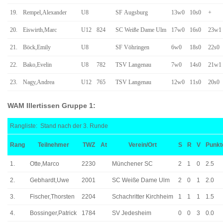
19.
Rempel,Alexander
U8
SF Augsburg
13w0
10s0
+
20.
Eiswirth,Marc
U12
824
SC Weiße Dame Ulm
17w0
16s0
23w1
21.
Böck,Emily
U8
SF Vöhringen
6w0
18s0
22s0
22.
Bako,Evelin
U8
782
TSV Langenau
7w0
14s0
21w1
23.
Nagy,Andrea
U12
765
TSV Langenau
12w0
11s0
20s0
WAM Illertissen Gruppe 1:
Rangliste: Stand nach der 3. Runde
Rang
Teilnehmer
TWZ
At
Verein/Ort
S
R
V
Punkt
1.
Otte,Marco
2230
Münchener SC
2
1
0
2.5
2.
Gebhardt,Uwe
2001
SC Weiße Dame Ulm
2
0
1
2.0
3.
Fischer,Thorsten
2204
Schachritter Kirchheim
1
1
1
1.5
4.
Bossinger,Patrick
1784
SV Jedesheim
0
0
3
0.0