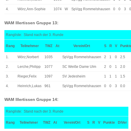
4.
Wörz,Ann-Sophie
1074
W
SpVgg Rommelshausen
0
0
3
0
WAM Illertissen Gruppe 13:
Rangliste: Stand nach der 3. Runde
Rang
Teilnehmer
TWZ
At
Verein/Ort
S
R
V
Punkt
1.
Wörz,Norbert
1035
SpVgg Rommelshausen
2
1
0
2.5
2.
Lerche,Philipp
1077
SC Weiße Dame Ulm
2
0
1
2.0
3.
Rieger,Felix
1097
SV Jedesheim
1
1
1
1.5
4.
Heinrich,Lukas
961
SpVgg Rommelshausen
0
0
3
0.0
WAM Illertissen Gruppe 14:
Rangliste: Stand nach der 3. Runde
Rang
Teilnehmer
TWZ
At
Verein/Ort
S
R
V
Punkte
DiVer