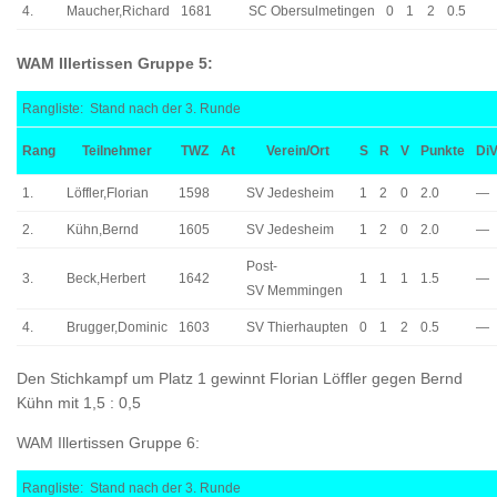
4.
Maucher,Richard
1681
SC Obersulmetingen
0
1
2
0.5
WAM Illertissen Gruppe 5:
Rangliste: Stand nach der 3. Runde
Rang
Teilnehmer
TWZ
At
Verein/Ort
S
R
V
Punkte
DiV
1.
Löffler,Florian
1598
SV Jedesheim
1
2
0
2.0
—
2.
Kühn,Bernd
1605
SV Jedesheim
1
2
0
2.0
—
Post-
3.
Beck,Herbert
1642
1
1
1
1.5
—
SV Memmingen
4.
Brugger,Dominic
1603
SV Thierhaupten
0
1
2
0.5
—
Den Stichkampf um Platz 1 gewinnt Florian Löffler gegen Bernd
Kühn mit 1,5 : 0,5
WAM Illertissen Gruppe 6:
Rangliste: Stand nach der 3. Runde