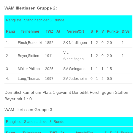
WAM Illertissen Gruppe 2:
Rangliste: Stand nach der 3. Runde
Rang
Teilnehmer
TWZ
At
Verein/Ort
S
R
V
Punkte
DiVer
1.
Förch,Benedikt
1852
SK Nördlingen
1
2
0
2.0
1
VfL
2.
Beyer,Steffen
1911
1
2
0
2.0
1
Sindelfingen
3.
Müller,Philipp
2025
SV Weingarten
1
1
1
1.5
—
4.
Lang,Thomas
1697
SV Jedesheim
0
1
2
0.5
—
Den Stichkampf um Platz 1 gewinnt Benedikt Förch gegen Steffen
Beyer mit 1 : 0
WAM Illertissen Gruppe 3:
Rangliste: Stand nach der 3. Runde